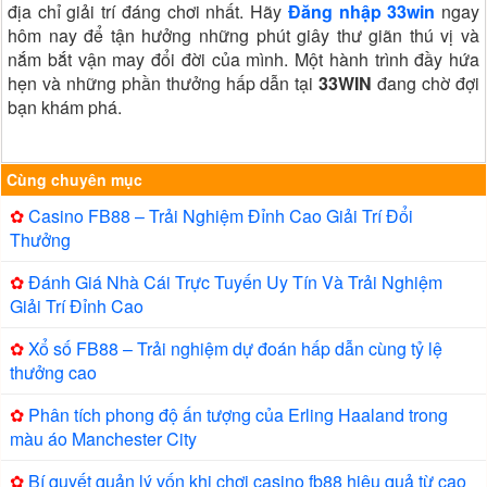
địa chỉ giải trí đáng chơi nhất. Hãy
Đăng nhập 33wi
n
ngay
hôm nay để tận hưởng những phút giây thư giãn thú vị và
nắm bắt vận may đổi đời của mình. Một hành trình đầy hứa
hẹn và những phần thưởng hấp dẫn tại
33WIN
đang chờ đợi
bạn khám phá.
Cùng chuyên mục
✿
Casino FB88 – Trải Nghiệm Đỉnh Cao Giải Trí Đổi
Thưởng
✿
Đánh Giá Nhà Cái Trực Tuyến Uy Tín Và Trải Nghiệm
Giải Trí Đỉnh Cao
✿
Xổ số FB88 – Trải nghiệm dự đoán hấp dẫn cùng tỷ lệ
thưởng cao
✿
Phân tích phong độ ấn tượng của Erling Haaland trong
màu áo Manchester City
✿
Bí quyết quản lý vốn khi chơi casino fb88 hiệu quả từ cao