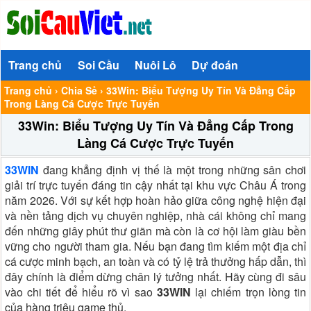
Trang chủ
Soi Cầu
Nuôi Lô
Dự đoán
Trang chủ
›
Chia Sẻ
›
33Win: Biểu Tượng Uy Tín Và Đẳng Cấp
Trong Làng Cá Cược Trực Tuyến
33Win: Biểu Tượng Uy Tín Và Đẳng Cấp Trong
Làng Cá Cược Trực Tuyến
33WIN
đang khẳng định vị thế là một trong những sân chơi
giải trí trực tuyến đáng tin cậy nhất tại khu vực Châu Á trong
năm 2026. Với sự kết hợp hoàn hảo giữa công nghệ hiện đại
và nền tảng dịch vụ chuyên nghiệp, nhà cái không chỉ mang
đến những giây phút thư giãn mà còn là cơ hội làm giàu bền
vững cho người tham gia. Nếu bạn đang tìm kiếm một địa chỉ
cá cược minh bạch, an toàn và có tỷ lệ trả thưởng hấp dẫn, thì
đây chính là điểm dừng chân lý tưởng nhất. Hãy cùng đi sâu
vào chi tiết để hiểu rõ vì sao
33WIN
lại chiếm trọn lòng tin
của hàng triệu game thủ.