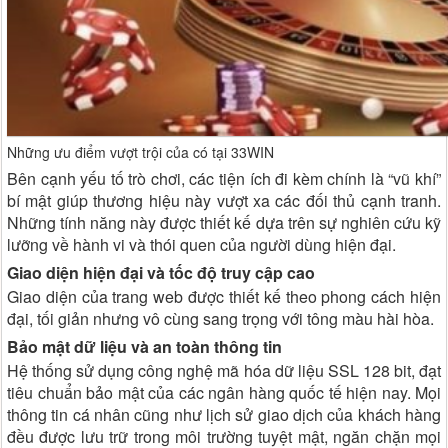
Những ưu điểm vượt trội của có tại 33WIN
Bên cạnh yếu tố trò chơi, các tiện ích đi kèm chính là “vũ khí”
bí mật giúp thương hiệu này vượt xa các đối thủ cạnh tranh.
Những tính năng này được thiết kế dựa trên sự nghiên cứu kỹ
lưỡng về hành vi và thói quen của người dùng hiện đại.
Giao diện hiện đại và tốc độ truy cập cao
Giao diện của trang web được thiết kế theo phong cách hiện
đại, tối giản nhưng vô cùng sang trọng với tông màu hài hòa.
Bảo mật dữ liệu và an toàn thông tin
Hệ thống sử dụng công nghệ mã hóa dữ liệu SSL 128 bit, đạt
tiêu chuẩn bảo mật của các ngân hàng quốc tế hiện nay. Mọi
thông tin cá nhân cũng như lịch sử giao dịch của khách hàng
đều được lưu trữ trong môi trường tuyệt mật, ngăn chặn mọi