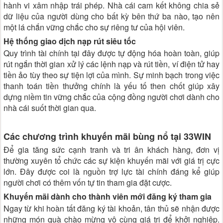
hành vi xâm nhập trái phép. Nhà cái cam kết không chia sẻ
dữ liệu của người dùng cho bất kỳ bên thứ ba nào, tạo nên
một lá chắn vững chắc cho sự riêng tư của hội viên.
Hệ thống giao dịch nạp rút siêu tốc
Quy trình tài chính tại đây được tự động hóa hoàn toàn, giúp
rút ngắn thời gian xử lý các lệnh nạp và rút tiền, ví điện tử hay
tiền ảo tùy theo sự tiện lợi của mình. Sự minh bạch trong việc
thanh toán tiền thưởng chính là yếu tố then chốt giúp xây
dựng niềm tin vững chắc của cộng đồng người chơi dành cho
nhà cái suốt thời gian qua.
Các chương trình khuyến mãi bùng nổ tại 33WIN
Để gia tăng sức cạnh tranh và tri ân khách hàng, đơn vị
thường xuyên tổ chức các sự kiện khuyến mãi với giá trị cực
lớn. Đây được coi là nguồn trợ lực tài chính đáng kể giúp
người chơi có thêm vốn tự tin tham gia đặt cược.
Khuyến mãi dành cho thành viên mới đăng ký tham gia
Ngay từ khi hoàn tất đăng ký tài khoản, tân thủ sẽ nhận được
những món quà chào mừng vô cùng giá trị để khởi nghiệp.