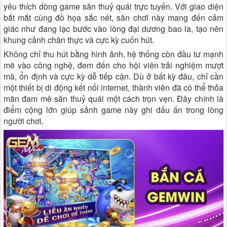
yêu thích dòng game săn thuỷ quái trực tuyến. Với giao diện
bắt mắt cùng đồ họa sắc nét, sân chơi này mang đến cảm
giác như đang lạc bước vào lòng đại dương bao la, tạo nên
khung cảnh chân thực và cực kỳ cuốn hút.
Không chỉ thu hút bằng hình ảnh, hệ thống còn đầu tư mạnh
mẽ vào công nghệ, đem đến cho hội viên trải nghiệm mượt
mà, ổn định và cực kỳ dễ tiếp cận. Dù ở bất kỳ đâu, chỉ cần
một thiết bị di động kết nối internet, thành viên đã có thể thỏa
mãn đam mê săn thuỷ quái một cách trọn vẹn. Đây chính là
điểm cộng lớn giúp sảnh game này ghi dấu ấn trong lòng
người chơi.