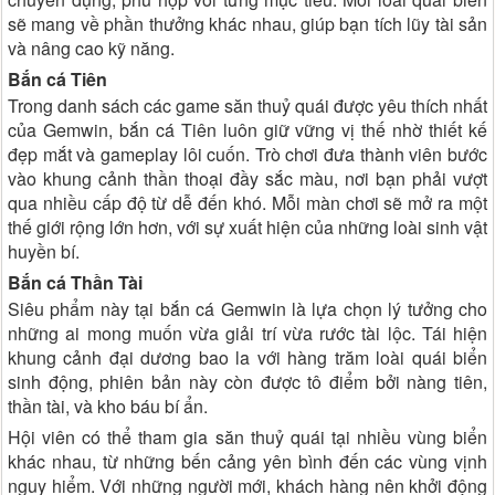
sẽ mang về phần thưởng khác nhau, giúp bạn tích lũy tài sản
và nâng cao kỹ năng.
Bắn cá Tiên
Trong danh sách các game săn thuỷ quái được yêu thích nhất
của Gemwin, bắn cá Tiên luôn giữ vững vị thế nhờ thiết kế
đẹp mắt và gameplay lôi cuốn. Trò chơi đưa thành viên bước
vào khung cảnh thần thoại đầy sắc màu, nơi bạn phải vượt
qua nhiều cấp độ từ dễ đến khó. Mỗi màn chơi sẽ mở ra một
thế giới rộng lớn hơn, với sự xuất hiện của những loài sinh vật
huyền bí.
Bắn cá Thần Tài
Siêu phẩm này tại bắn cá Gemwin là lựa chọn lý tưởng cho
những ai mong muốn vừa giải trí vừa rước tài lộc. Tái hiện
khung cảnh đại dương bao la với hàng trăm loài quái biển
sinh động, phiên bản này còn được tô điểm bởi nàng tiên,
thần tài, và kho báu bí ẩn.
Hội viên có thể tham gia săn thuỷ quái tại nhiều vùng biển
khác nhau, từ những bến cảng yên bình đến các vùng vịnh
nguy hiểm. Với những người mới, khách hàng nên khởi động