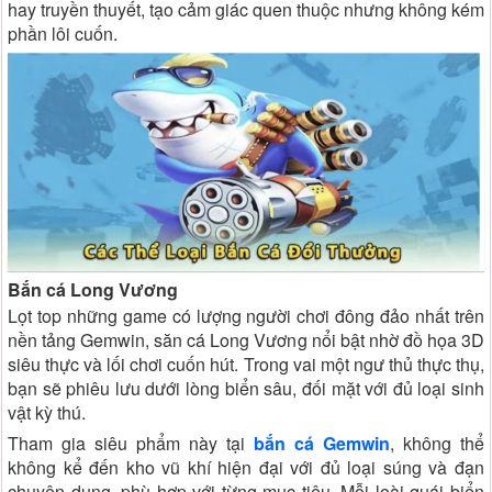
hay truyền thuyết, tạo cảm giác quen thuộc nhưng không kém
phần lôi cuốn.
Bắn cá Long Vương
Lọt top những game có lượng người chơi đông đảo nhất trên
nền tảng Gemwin, săn cá Long Vương nổi bật nhờ đồ họa 3D
siêu thực và lối chơi cuốn hút. Trong vai một ngư thủ thực thụ,
bạn sẽ phiêu lưu dưới lòng biển sâu, đối mặt với đủ loại sinh
vật kỳ thú.
Tham gia siêu phẩm này tại
bắn cá Gemwin
, không thể
không kể đến kho vũ khí hiện đại với đủ loại súng và đạn
chuyên dụng, phù hợp với từng mục tiêu. Mỗi loài quái biển