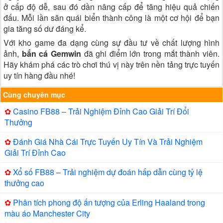
ở cấp độ dễ, sau đó dần nâng cấp để tăng hiệu quả chiến
đấu. Mỗi lần săn quái biển thành công là một cơ hội để bạn
gia tăng số dư đáng kể.
Với kho game đa dạng cùng sự đầu tư về chất lượng hình
ảnh,
bắn cá Gemwin
đã ghi điểm lớn trong mắt thành viên.
Hãy khám phá các trò chơi thú vị này trên nền tảng trực tuyến
uy tín hàng đầu nhé!
Cùng chuyên mục
✿
Casino FB88 – Trải Nghiệm Đỉnh Cao Giải Trí Đổi
Thưởng
✿
Đánh Giá Nhà Cái Trực Tuyến Uy Tín Và Trải Nghiệm
Giải Trí Đỉnh Cao
✿
Xổ số FB88 – Trải nghiệm dự đoán hấp dẫn cùng tỷ lệ
thưởng cao
✿
Phân tích phong độ ấn tượng của Erling Haaland trong
màu áo Manchester City