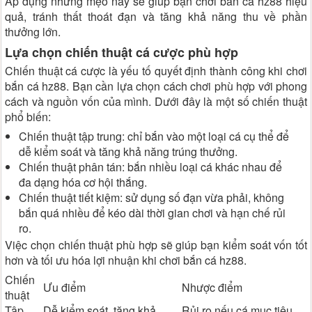
Áp dụng những mẹo này sẽ giúp bạn chơi bắn cá hz88 hiệu
quả, tránh thất thoát đạn và tăng khả năng thu về phần
thưởng lớn.
Lựa chọn chiến thuật cá cược phù hợp
Chiến thuật cá cược là yếu tố quyết định thành công khi chơi
bắn cá hz88. Bạn cần lựa chọn cách chơi phù hợp với phong
cách và nguồn vốn của mình. Dưới đây là một số chiến thuật
phổ biến:
Chiến thuật tập trung: chỉ bắn vào một loại cá cụ thể để
dễ kiểm soát và tăng khả năng trúng thưởng.
Chiến thuật phân tán: bắn nhiều loại cá khác nhau để
đa dạng hóa cơ hội thắng.
Chiến thuật tiết kiệm: sử dụng số đạn vừa phải, không
bắn quá nhiều để kéo dài thời gian chơi và hạn chế rủi
ro.
Việc chọn chiến thuật phù hợp sẽ giúp bạn kiểm soát vốn tốt
hơn và tối ưu hóa lợi nhuận khi chơi bắn cá hz88.
Chiến
Ưu điểm
Nhược điểm
thuật
Tập
Dễ kiểm soát, tăng khả
Rủi ro nếu cá mục tiêu