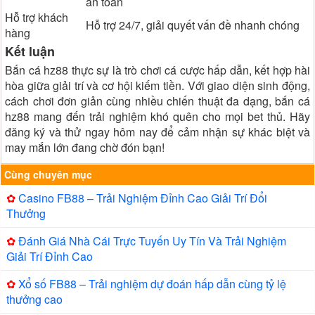
an toàn
Hỗ trợ khách
Hỗ trợ 24/7, giải quyết vấn đề nhanh chóng
hàng
Kết luận
Bắn cá hz88 thực sự là trò chơi cá cược hấp dẫn, kết hợp hài
hòa giữa giải trí và cơ hội kiếm tiền. Với giao diện sinh động,
cách chơi đơn giản cùng nhiều chiến thuật đa dạng, bắn cá
hz88 mang đến trải nghiệm khó quên cho mọi bet thủ. Hãy
đăng ký và thử ngay hôm nay để cảm nhận sự khác biệt và
may mắn lớn đang chờ đón bạn!
Cùng chuyên mục
✿
Casino FB88 – Trải Nghiệm Đỉnh Cao Giải Trí Đổi
Thưởng
✿
Đánh Giá Nhà Cái Trực Tuyến Uy Tín Và Trải Nghiệm
Giải Trí Đỉnh Cao
✿
Xổ số FB88 – Trải nghiệm dự đoán hấp dẫn cùng tỷ lệ
thưởng cao