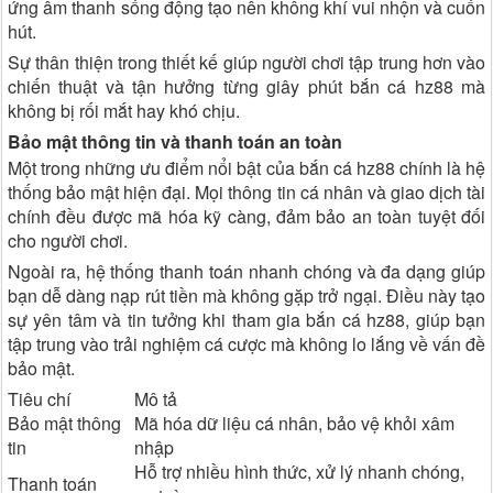
ứng âm thanh sống động tạo nên không khí vui nhộn và cuốn
hút.
Sự thân thiện trong thiết kế giúp người chơi tập trung hơn vào
chiến thuật và tận hưởng từng giây phút bắn cá hz88 mà
không bị rối mắt hay khó chịu.
Bảo mật thông tin và thanh toán an toàn
Một trong những ưu điểm nổi bật của bắn cá hz88 chính là hệ
thống bảo mật hiện đại. Mọi thông tin cá nhân và giao dịch tài
chính đều được mã hóa kỹ càng, đảm bảo an toàn tuyệt đối
cho người chơi.
Ngoài ra, hệ thống thanh toán nhanh chóng và đa dạng giúp
bạn dễ dàng nạp rút tiền mà không gặp trở ngại. Điều này tạo
sự yên tâm và tin tưởng khi tham gia bắn cá hz88, giúp bạn
tập trung vào trải nghiệm cá cược mà không lo lắng về vấn đề
bảo mật.
Tiêu chí
Mô tả
Bảo mật thông
Mã hóa dữ liệu cá nhân, bảo vệ khỏi xâm
tin
nhập
Hỗ trợ nhiều hình thức, xử lý nhanh chóng,
Thanh toán