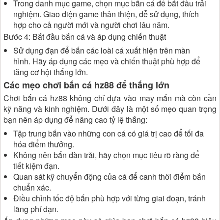
Trong danh mục game, chọn mục bắn cá để bắt đầu trải
nghiệm. Giao diện game thân thiện, dễ sử dụng, thích
hợp cho cả người mới và người chơi lâu năm.
Bước 4: Bắt đầu bắn cá và áp dụng chiến thuật
Sử dụng đạn để bắn các loài cá xuất hiện trên màn
hình. Hãy áp dụng các mẹo và chiến thuật phù hợp để
tăng cơ hội thắng lớn.
Các mẹo chơi bắn cá hz88 để thắng lớn
Chơi bắn cá hz88 không chỉ dựa vào may mắn mà còn cần
kỹ năng và kinh nghiệm. Dưới đây là một số mẹo quan trọng
bạn nên áp dụng để nâng cao tỷ lệ thắng:
Tập trung bắn vào những con cá có giá trị cao để tối đa
hóa điểm thưởng.
Không nên bắn dàn trải, hãy chọn mục tiêu rõ ràng để
tiết kiệm đạn.
Quan sát kỹ chuyển động của cá để canh thời điểm bắn
chuẩn xác.
Điều chỉnh tốc độ bắn phù hợp với từng giai đoạn, tránh
lãng phí đạn.