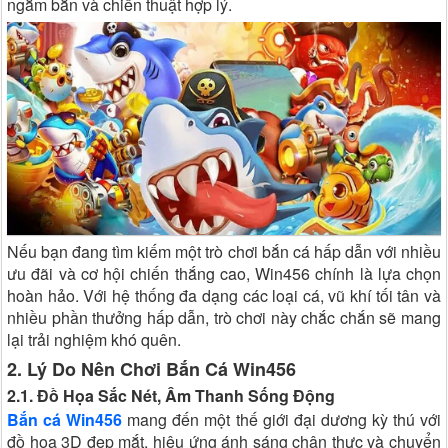
ngắm bắn và chiến thuật hợp lý.
Nếu bạn đang tìm kiếm một trò chơi bắn cá hấp dẫn với nhiều
ưu đãi và cơ hội chiến thắng cao, Win456 chính là lựa chọn
hoàn hảo. Với hệ thống đa dạng các loại cá, vũ khí tối tân và
nhiều phần thưởng hấp dẫn, trò chơi này chắc chắn sẽ mang
lại trải nghiệm khó quên.
2. Lý Do Nên Chơi Bắn Cá Win456
2.1. Đồ Họa Sắc Nét, Âm Thanh Sống Động
Bắn cá Win456
mang đến một thế giới đại dương kỳ thú với
đồ họa 3D đẹp mắt, hiệu ứng ánh sáng chân thực và chuyển