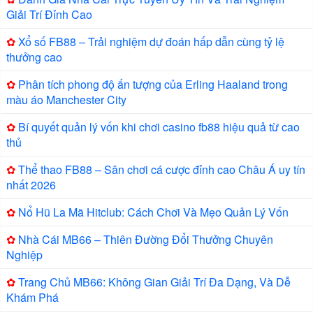
Giải Trí Đỉnh Cao
✿
Xổ số FB88 – Trải nghiệm dự đoán hấp dẫn cùng tỷ lệ
thưởng cao
✿
Phân tích phong độ ấn tượng của Erling Haaland trong
màu áo Manchester City
✿
Bí quyết quản lý vốn khi chơi casino fb88 hiệu quả từ cao
thủ
✿
Thể thao FB88 – Sân chơi cá cược đỉnh cao Châu Á uy tín
nhất 2026
✿
Nổ Hũ La Mã Hitclub: Cách Chơi Và Mẹo Quản Lý Vốn
✿
Nhà Cái MB66 – Thiên Đường Đổi Thưởng Chuyên
Nghiệp
✿
Trang Chủ MB66: Không Gian Giải Trí Đa Dạng, Và Dễ
Khám Phá