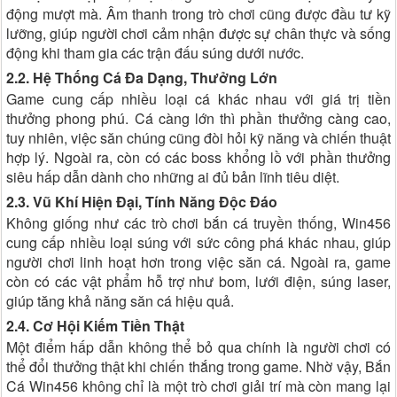
động mượt mà. Âm thanh trong trò chơi cũng được đầu tư kỹ
lưỡng, giúp người chơi cảm nhận được sự chân thực và sống
động khi tham gia các trận đấu súng dưới nước.
2.2. Hệ Thống Cá Đa Dạng, Thưởng Lớn
Game cung cấp nhiều loại cá khác nhau với giá trị tiền
thưởng phong phú. Cá càng lớn thì phần thưởng càng cao,
tuy nhiên, việc săn chúng cũng đòi hỏi kỹ năng và chiến thuật
hợp lý. Ngoài ra, còn có các boss khổng lồ với phần thưởng
siêu hấp dẫn dành cho những ai đủ bản lĩnh tiêu diệt.
2.3. Vũ Khí Hiện Đại, Tính Năng Độc Đáo
Không giống như các trò chơi bắn cá truyền thống, Win456
cung cấp nhiều loại súng với sức công phá khác nhau, giúp
người chơi linh hoạt hơn trong việc săn cá. Ngoài ra, game
còn có các vật phẩm hỗ trợ như bom, lưới điện, súng laser,
giúp tăng khả năng săn cá hiệu quả.
2.4. Cơ Hội Kiếm Tiền Thật
Một điểm hấp dẫn không thể bỏ qua chính là người chơi có
thể đổi thưởng thật khi chiến thắng trong game. Nhờ vậy, Bắn
Cá Win456 không chỉ là một trò chơi giải trí mà còn mang lại