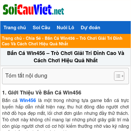
Trang chủ
Soi Cầu
Nuôi Lô
Dự đoán
Trang chủ
›
Chia Sẻ
›
Bắn Cá Win456 – Trò Chơi Giải Trí Đỉnh
Cao Và Cách Chơi Hiệu Quả Nhất
Bắn Cá Win456 – Trò Chơi Giải Trí Đỉnh Cao Và
Cách Chơi Hiệu Quả Nhất
Tóm tắt nội dung
1. Giới Thiệu Về Bắn Cá Win456
Bắn cá
Win456
là một trong những tựa game bắn cá trực
tuyến hấp dẫn nhất hiện nay, thu hút đông đảo người chơi
nhờ đồ họa đẹp mắt, lối chơi đơn giản nhưng đầy thử thách.
Trò chơi này không chỉ mang lại những phút giây giải trí mà
còn giúp người chơi có cơ hội kiếm thưởng nhờ vào kỹ năng