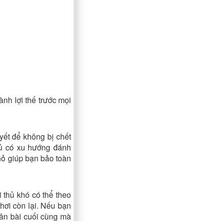
ành lợi thế trước mọi
uyết để không bị chết
hủ có xu hướng đánh
hỏ giúp bạn bảo toàn
 thủ khó có thể theo
hơi còn lại. Nếu bạn
ân bài cuối cùng mà