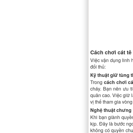
Cách chơi cát tê
Việc vận dụng linh h
đối thủ:
Kỹ thuật giữ tùng 
Trong
cách chơi cá
cháy. Bạn nên ưu t
quân cao. Việc giữ 
vị thế tham gia vòng
Nghệ thuật chưng 
Khi bạn giành quyền
kịp. Đây là bước ng
không có quyền chư