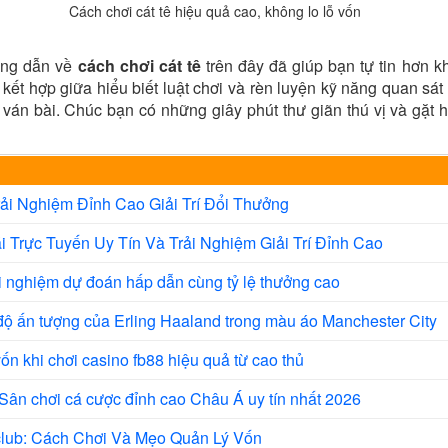
Cách chơi cát tê hiệu quả cao, không lo lỗ vốn
ớng dẫn về
cách chơi cát tê
trên đây đã giúp bạn tự tin hơn k
c kết hợp giữa hiểu biết luật chơi và rèn luyện kỹ năng quan sát
ván bài. Chúc bạn có những giây phút thư giãn thú vị và gặt 
ải Nghiệm Đỉnh Cao Giải Trí Đổi Thưởng
 Trực Tuyến Uy Tín Và Trải Nghiệm Giải Trí Đỉnh Cao
i nghiệm dự đoán hấp dẫn cùng tỷ lệ thưởng cao
độ ấn tượng của Erling Haaland trong màu áo Manchester City
vốn khi chơi casino fb88 hiệu quả từ cao thủ
Sân chơi cá cược đỉnh cao Châu Á uy tín nhất 2026
club: Cách Chơi Và Mẹo Quản Lý Vốn