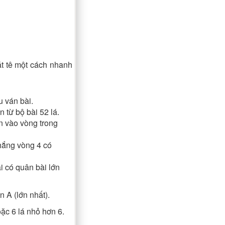
át tê một cách nhanh
u ván bài.
 từ bộ bài 52 lá.
n vào vòng trong
hắng vòng 4 có
i có quân bài lớn
n A (lớn nhất).
ặc 6 lá nhỏ hơn 6.