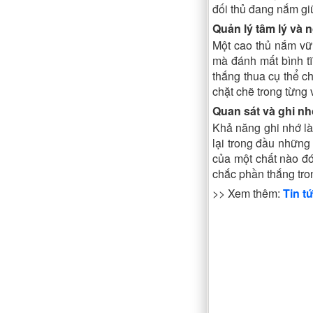
đối thủ đang nắm gi
Quản lý tâm lý và
Một cao thủ nắm vữn
mà đánh mất bình tĩ
thắng thua cụ thể c
chặt chẽ trong từng 
Quan sát và ghi nh
Khả năng ghi nhớ là
lại trong đầu những 
của một chất nào đó
chắc phần thắng tron
>> Xem thêm:
Tin tứ