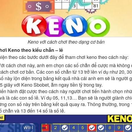
Keno với cách chơi theo dạng cơ bản
ơi Keno theo kiểu chẵn – lẻ
hiện theo các bước dưới đây để tham chơi keno theo cách này:
ới cách chơi này, anh em chọn các số chẵn để cược mà không 
ách chơi cơ bản. Các con số chẵn từ 13 trở lên ví dụ như 20, 
ố này lộn diện trong bảng kết quả nhà cái anh em sẽ là người 
5 giây với Keno Sbobet, ẵm ngay tiền tỷ trong tay.
tiến hành đặt cược theo cách này người chơi tiến hành chọn nh
à là các con số lẻ. Ví dụ 05, 11,13… Bạn sẽ là người giành ch
ng con số này trên bảng kết quả quay ra. Thông thường, trong 
ố chẵn và 13 đến 14 số là số lẻ.