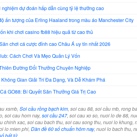
i nghiệm dự đoán hấp dẫn cùng tỷ lệ thưởng cao
độ ấn tượng của Erling Haaland trong màu áo Manchester City
vốn khi chơi casino fb88 hiệu quả từ cao thủ
Sân chơi cá cược đỉnh cao Châu Á uy tín nhất 2026
club: Cách Chơi Và Mẹo Quản Lý Vốn
Thiên Đường Đổi Thưởng Chuyên Nghiệp
 Không Gian Giải Trí Đa Dạng, Và Dễ Khám Phá
 Cá GO88: Bí Quyết Săn Thưởng Giá Trị Cao
 cau xsmb,
Soi cầu rồng bạch kim
, soi cau 88, soi cầu mb, rong b
ip, soi cau hom nay,
soi cầu 247
, soi cau xo so, nuoi lo de 88, nu
u chinh xac, soi cau bach thu, soi cau song thu, nuoi lo khung, 
oi lo mien phi,
Dàn đề 60 số chuẩn hôm nay
, nuoi lo bach thu, n
ố bất tử