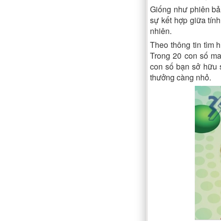
Giống như phiên bản
sự kết hợp giữa tín
nhiên.
Theo thông tin tìm h
Trong 20 con số ma
con số bạn sở hữu s
thưởng càng nhỏ.