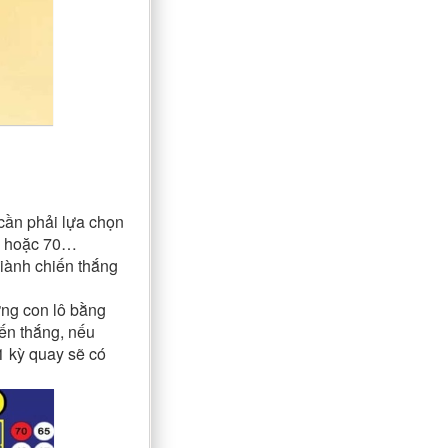
cần phải lựa chọn
30 hoặc 70…
giành chiến thắng
ững con lô bằng
iến thắng, nếu
1 kỳ quay sẽ có