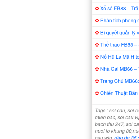
✿
Xổ số FB88 – Trả
✿
Phân tích phong 
✿
Bí quyết quản lý 
✿
Thể thao FB88 – 
✿
Nổ Hũ La Mã Hit
✿
Nhà Cái MB66 – 
✿
Trang Chủ MB66:
✿
Chiến Thuật Bắn
Tags : soi cau, soi
mien bac, soi cau v
bach thu 247, soi ca
nuoi lo khung 88,nu
cau win,
dàn de 36 s