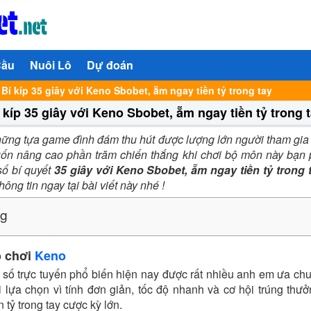
Cầu
Nuôi Lô
Dự đoán
›
Bí kíp 35 giây với Keno Sbobet, ẵm ngay tiền tỷ trong tay
 kíp 35 giây với Keno Sbobet, ẵm ngay tiền tỷ trong 
hững tựa game đình đám thu hút được lượng lớn người tham gia 
uốn nâng cao phần trăm chiến thắng khi chơi bộ môn này bạn
ố bí quyết
35 giây với Keno Sbobet, ẵm ngay tiền tỷ trong 
ông tin ngay tại bài viết này nhé !
ng
ò chơi
Keno
ổ số trực tuyến phổ biến hiện nay được rất nhiều anh em ưa c
 lựa chọn vì tính đơn giản, tốc độ nhanh và cơ hội trúng thư
 tỷ trong tay cược kỳ lớn.