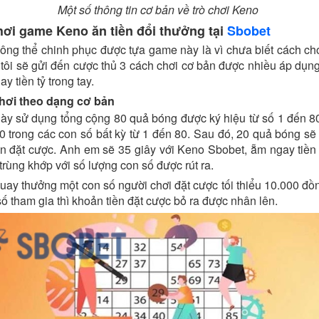
Một số thông tin cơ bản về trò chơi Keno
hơi game Keno ăn tiền đổi thưởng tại
Sbobet
ng thể chinh phục được tựa game này là vì chưa biết cách chơ
 tôi sẽ gửi đến cược thủ 3 cách chơi cơ bản được nhiều áp dụng 
 tiền tỷ trong tay.
hơi theo dạng cơ bản
ày sử dụng tổng cộng 80 quả bóng được ký hiệu từ số 1 đến 80
0 trong các con số bất kỳ từ 1 đến 80. Sau đó, 20 quả bóng sẽ
ian đặt cược. Anh em sẽ 35 giây với Keno Sbobet, ẵm ngay tiền 
rùng khớp với số lượng con số được rút ra.
quay thưởng một con số người chơi đặt cược tối thiểu 10.000 đ
ố tham gia thì khoản tiền đặt cược bỏ ra được nhân lên.