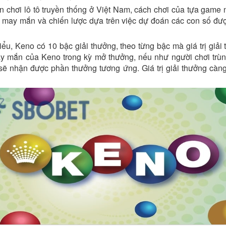
 chơi lô tô truyền thống ở Việt Nam, cách chơi của tựa game n
h may mắn và chiến lược dựa trên việc dự đoán các con số đư
iểu, Keno có 10 bậc giải thưởng, theo từng bậc mà giá trị giải
y mắn của Keno trong kỳ mở thưởng, nếu như người chơi trùn
ẽ nhận được phần thưởng tương ứng. Giá trị giải thưởng càng