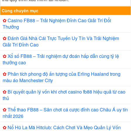
Cùng chuyên mục
✿
Casino FB88 – Trải Nghiệm Đỉnh Cao Giải Trí Đổi
Thưởng
✿
Đánh Giá Nhà Cái Trực Tuyến Uy Tín Và Trải Nghiệm
Giải Trí Đỉnh Cao
✿
Xổ số FB88 – Trải nghiệm dự đoán hấp dẫn cùng tỷ lệ
thưởng cao
✿
Phân tích phong độ ấn tượng của Erling Haaland trong
màu áo Manchester City
✿
Bí quyết quản lý vốn khi chơi casino fb88 hiệu quả từ cao
thủ
✿
Thể thao FB88 – Sân chơi cá cược đỉnh cao Châu Á uy tín
nhất 2026
✿
Nổ Hũ La Mã Hitclub: Cách Chơi Và Mẹo Quản Lý Vốn