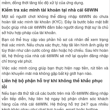
mềm, đồng thời tăng tốc độ xử lý của ứng dụng.
Kiểm tra xác minh tài khoản tại nhà cái 68WIN
Một số người chơi không thể đăng nhập 68WIN do chưa
hoàn tất xác minh tài khoản (KYC). Đây là bước bảo mật bắt
buộc giúp nhà cái 68WIN đảm bảo người dùng thật sự là chủ
sở hữu hợp pháp của tài khoản.
Bạn có thể truy cập vào phần hồ sơ cá nhân để xem trạng
thái xác minh. Nếu chưa xác thực, hãy tải lên hình ảnh giấy tờ
tùy thân như căn cước công dân hoặc hộ chiếu. Sau khi hoàn
tất, hệ thống của nhà cái 68WIN sẽ mở lại quyền đăng nhập
chỉ trong vài phút.
Việc xác minh cũng giúp bạn thực hiện nạp tiền, rút tiền và
nhận khuyến mãi mà không gặp bất kỳ giới hạn nào.
Liên hệ bộ phận hỗ trợ khi không thể khắc phục
lỗi
Nếu bạn đã thử tất cả các bước trên mà lỗi 68WIN đăng nhập
vẫn tiếp diễn, hãy liên hệ ngay bộ phận chăm sóc khách
hàng của nhà cái 68WIN. Hệ thống hỗ trợ 24/7 qua nhiều
kênh khác nhau như chat trực tuyến, email hoặc hotline.