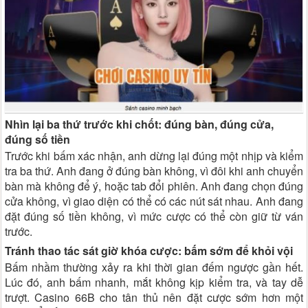
Nhìn lại ba thứ trước khi chốt: đúng bàn, đúng cửa,
đúng số tiền
Trước khi bấm xác nhận, anh dừng lại đúng một nhịp và kiểm
tra ba thứ. Anh đang ở đúng bàn không, vì đôi khi anh chuyển
bàn mà không để ý, hoặc tab đổi phiên. Anh đang chọn đúng
cửa không, vì giao diện có thể có các nút sát nhau. Anh đang
đặt đúng số tiền không, vì mức cược có thể còn giữ từ ván
trước.
Tránh thao tác sát giờ khóa cược: bấm sớm để khỏi vội
Bấm nhầm thường xảy ra khi thời gian đếm ngược gần hết.
Lúc đó, anh bấm nhanh, mắt không kịp kiểm tra, và tay dễ
trượt. Casino 66B cho tân thủ nên đặt cược sớm hơn một