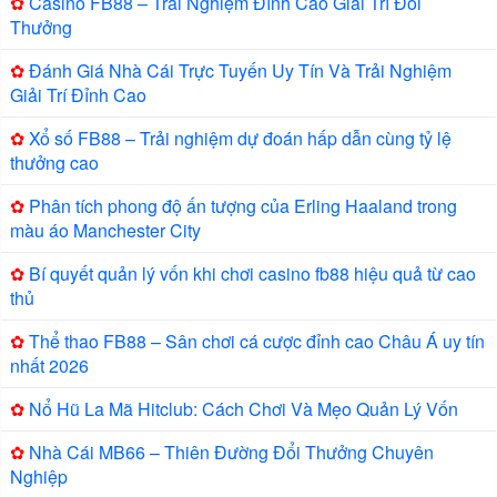
✿
Casino FB88 – Trải Nghiệm Đỉnh Cao Giải Trí Đổi
Thưởng
✿
Đánh Giá Nhà Cái Trực Tuyến Uy Tín Và Trải Nghiệm
Giải Trí Đỉnh Cao
✿
Xổ số FB88 – Trải nghiệm dự đoán hấp dẫn cùng tỷ lệ
thưởng cao
✿
Phân tích phong độ ấn tượng của Erling Haaland trong
màu áo Manchester City
✿
Bí quyết quản lý vốn khi chơi casino fb88 hiệu quả từ cao
thủ
✿
Thể thao FB88 – Sân chơi cá cược đỉnh cao Châu Á uy tín
nhất 2026
✿
Nổ Hũ La Mã Hitclub: Cách Chơi Và Mẹo Quản Lý Vốn
✿
Nhà Cái MB66 – Thiên Đường Đổi Thưởng Chuyên
Nghiệp