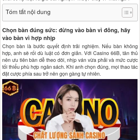
Tóm tắt nội dung
Chọn bàn đúng sức: đừng vào bàn vì đông, hãy
vào bàn vì hợp nhịp
Chọn bàn là bước quyết định trải nghiệm. Nếu bàn không
hợp, anh sẽ rối dù luật có đơn giản. Với Casino 66B, tân thủ
nên ưu tiên bàn dễ theo dõi, nhịp ván vừa phải và mức cược
tối thiểu phù hợp ngân sách. Khi anh chọn đúng, mọi thao tác
đặt cược phía sau trở nên gọn gàng tự nhiên.