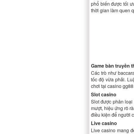
phổ biến được tối ư
thời gian làm quen q
Game bàn truyền 
Các trò như baccara
tốc độ vừa phải. Lu
chơi tại casino gg88
Slot casino
Slot được phân loại
mượt, hiệu ứng rõ r
điều kiện để người c
Live casino
Live casino mang đế