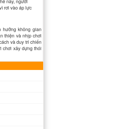
thế này, người
vì rơi vào áp lực
ận hưởng không gian
n thiện và nhịp chơi
ách và duy trì chiến
i chơi xây dựng thói