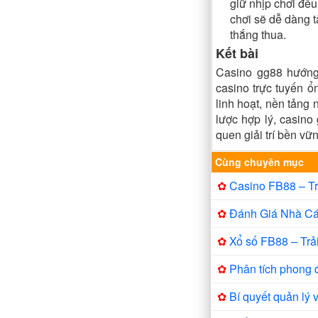
giữ nhịp chơi đều
chơi sẽ dễ dàng tậ
thắng thua.
Kết bài
Casino gg88 hướng 
casino trực tuyến ổ
linh hoạt, nền tảng
lược hợp lý, casino
quen giải trí bền vữn
Cùng chuyên mục
✿
Casino FB88 – Tr
✿
Đánh Giá Nhà Cái
✿
Xổ số FB88 – Trả
✿
Phân tích phong 
✿
Bí quyết quản lý 