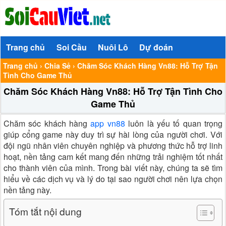
Trang chủ
Soi Cầu
Nuôi Lô
Dự đoán
Trang chủ
›
Chia Sẻ
›
Chăm Sóc Khách Hàng Vn88: Hỗ Trợ Tận
Tình Cho Game Thủ
Chăm Sóc Khách Hàng Vn88: Hỗ Trợ Tận Tình Cho
Game Thủ
Chăm sóc khách hàng
app vn88
luôn là yếu tố quan trọng
giúp cổng game này duy trì sự hài lòng của người chơi. Với
đội ngũ nhân viên chuyên nghiệp và phương thức hỗ trợ linh
hoạt, nền tảng cam kết mang đến những trải nghiệm tốt nhất
cho thành viên của mình. Trong bài viết này, chúng ta sẽ tìm
hiểu về các dịch vụ và lý do tại sao người chơi nên lựa chọn
nền tảng này.
Tóm tắt nội dung