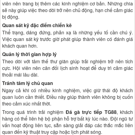
viên nên trang bị thêm các kinh nghiệm cơ bản. Những chia
sẻ này giúp việc theo dõi trở nên chủ động, hạn chế cảm giác
bị động.
Quan sát kỹ đặc điểm chiến kê
Thể trạng, dáng đứng, phản xạ là những yếu tố cần chú ý.
Việc quan sát kỹ trước giờ phát giúp thành viên có đánh giá
khách quan hơn.
Quản lý thời gian hợp lý
Theo dõi với tâm thế thư giãn giúp trải nghiệm trở nên tích
cực. Hội viên nên cân đối lịch sinh hoạt để duy trì cảm giác
thoải mái lâu dài.
Tránh tâm lý chủ quan
Ngay cả khi có nhiều kinh nghiệm, việc giữ thái độ khách
quan luôn cần thiết. Điều này giúp thành viên không bị cuốn
theo cảm xúc nhất thời.
Trong quá trình trải nghiệm
Đá gà trực tiếp TG88
, khách
hàng có thể liên hệ bộ phận hỗ trợ bất kỳ lúc nào. Đội ngũ tư
vấn hoạt động liên tục, sẵn sàng giải đáp các thắc mắc liên
quan đến kỹ thuật truy cập hoặc lịch phát sóng.