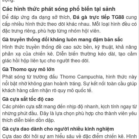
Các hình thức phát sóng phổ biến tại sảnh
Để đáp ứng đa dạng sở thích,
Đá gà trực tiếp TG88
cung
cấp nhiều hình thức theo dõi khác nhau. Mỗi loại hình đều có
đặc trưng riêng, phù hợp từng nhóm hội viên.
Gà truyền thống đối kháng luôn mang đậm bản sắc
Hình thức truyền thống đề cao sức bền, kỹ thuật, khả năng
phản xạ của chiến kê. Diễn biến thường kéo dài, tạo cảm
giác hồi hộp liên tục cho người theo dõi.
Gà Thomo quy mô lớn
Phát sóng từ trường đấu Thomo Campuchia, hình thức này
nổi bật nhờ không gian hoành tráng. Sự kết nối toàn cầu giúp
khách hàng cảm nhận rõ quy mô quốc tế.
Gà cựa sắt tốc độ cao
Các phiên cựa sắt mang đến nhịp độ nhanh, kịch tính ngay từ
những phút đầu. Đây là lựa chọn phù hợp cho thành viên yêu
thích diễn biến dồn dập.
Gà cựa dao dành cho người nhiều kinh nghiệm
Cựa dao đòi hỏi sự am hiểu sâu về đặc điểm chiến kê. Hình