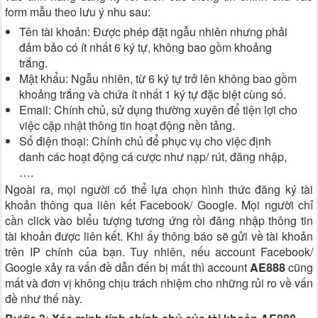
form mẫu theo lưu ý nhu sau:
Tên tài khoản: Được phép đặt ngẫu nhiên nhưng phải
đảm bảo có ít nhất 6 ký tự, không bao gồm khoảng
trắng.
Mật khẩu: Ngẫu nhiên, từ 6 ký tự trở lên không bao gồm
khoảng trắng và chứa ít nhất 1 ký tự đặc biệt cùng số.
Email: Chính chủ, sử dụng thường xuyên để tiện lợi cho
việc cập nhật thông tin hoạt động nền tảng.
Số điện thoại: Chính chủ để phục vụ cho việc định
danh các hoạt động cá cược như nạp/ rút, đăng nhập,
….
Ngoài ra, mọi người có thể lựa chọn hình thức đăng ký tài
khoản thông qua liên kết Facebook/ Google. Mọi người chỉ
cần click vào biểu tượng tương ứng rồi đăng nhập thông tin
tài khoản được liên kết. Khi ấy thông báo sẽ gửi về tài khoản
trên IP chính của bạn. Tuy nhiên, nếu account Facebook/
Google xảy ra vấn đề dẫn đến bị mất thì account
AE888
cũng
mất và đơn vị không chịu trách nhiệm cho những rủi ro về vấn
đề như thế này.