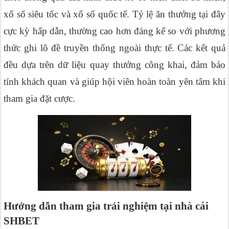
xổ số siêu tốc và xổ số quốc tế. Tỷ lệ ăn thưởng tại đây
cực kỳ hấp dẫn, thường cao hơn đáng kể so với phương
thức ghi lô đề truyền thống ngoài thực tế. Các kết quả
đều dựa trên dữ liệu quay thưởng công khai, đảm bảo
tính khách quan và giúp hội viên hoàn toàn yên tâm khi
tham gia đặt cược.
Hướng dẫn tham gia trải nghiệm tại nhà cái
SHBET