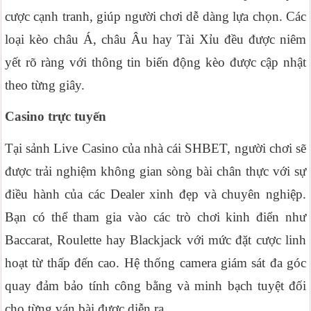
cược cạnh tranh, giúp người chơi dễ dàng lựa chọn. Các
loại kèo châu Á, châu Âu hay Tài Xỉu đều được niêm
yết rõ ràng với thông tin biến động kèo được cập nhật
theo từng giây.
Casino trực tuyến
Tại sảnh Live Casino của nhà cái SHBET, người chơi sẽ
được trải nghiệm không gian sòng bài chân thực với sự
điều hành của các Dealer xinh đẹp và chuyên nghiệp.
Bạn có thể tham gia vào các trò chơi kinh điển như
Baccarat, Roulette hay Blackjack với mức đặt cược linh
hoạt từ thấp đến cao. Hệ thống camera giám sát đa góc
quay đảm bảo tính công bằng và minh bạch tuyệt đối
cho từng ván bài được diễn ra.