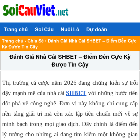
Trang chủ
Soi Cầu
Nuôi Lô
Dự đoán
Trang chủ
›
Chia Sẻ
›
Đánh Giá Nhà Cái SHBET – Điểm Đến Cực
Kỳ Được Tin Cậy
Đánh Giá Nhà Cái SHBET – Điểm Đến Cực Kỳ
Được Tin Cậy
Thị trường cá cược năm 2026 đang chứng kiến sự trỗi
dậy mạnh mẽ của nhà cái
SHBET
với những bước tiến
đột phá về công nghệ. Đơn vị này không chỉ cung cấp
nền tảng giải trí mà còn xác lập tiêu chuẩn mới về sự
minh bạch trong mọi giao dịch. Đây chính là điểm đến
lý tưởng cho những ai đang tìm kiếm một không gian