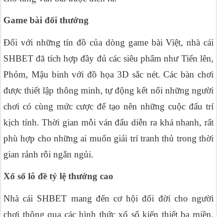
Game bài đổi thưởng
Đối với những tín đồ của dòng game bài Việt, nhà cái
SHBET đã tích hợp đầy đủ các siêu phẩm như Tiến lên,
Phỏm, Mậu binh với đồ họa 3D sắc nét. Các bàn chơi
được thiết lập thông minh, tự động kết nối những người
chơi có cùng mức cược để tạo nên những cuộc đấu trí
kịch tính. Thời gian mỗi ván đấu diễn ra khá nhanh, rất
phù hợp cho những ai muốn giải trí tranh thủ trong thời
gian rảnh rỗi ngắn ngủi.
Xổ số lô đề tỷ lệ thưởng cao
Nhà cái SHBET mang đến cơ hội đổi đời cho người
chơi thông qua các hình thức xổ số kiến thiết ba miền,