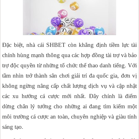
Đặc biệt, nhà cái SHBET còn khẳng định tiềm lực tài
chính hùng mạnh thông qua các hợp đồng tài trợ và bảo
trợ độc quyền từ những tổ chức thể thao danh tiếng. Với
tầm nhìn trở thành sân chơi giải trí đa quốc gia, đơn vị
không ngừng nâng cấp chất lượng dịch vụ và cập nhật
các xu hướng cá cược mới nhất. Đây chính là điểm
dừng chân lý tưởng cho những ai đang tìm kiếm một
môi trường cá cược an toàn, chuyên nghiệp và giàu tính
sáng tạo.