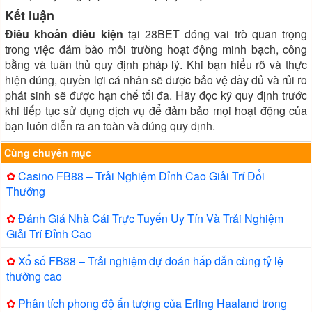
Kết luận
Điều khoản điều kiện
tại 28BET đóng vai trò quan trọng
trong việc đảm bảo môi trường hoạt động minh bạch, công
bằng và tuân thủ quy định pháp lý. Khi bạn hiểu rõ và thực
hiện đúng, quyền lợi cá nhân sẽ được bảo vệ đầy đủ và rủi ro
phát sinh sẽ được hạn chế tối đa. Hãy đọc kỹ quy định trước
khi tiếp tục sử dụng dịch vụ để đảm bảo mọi hoạt động của
bạn luôn diễn ra an toàn và đúng quy định.
Cùng chuyên mục
✿
Casino FB88 – Trải Nghiệm Đỉnh Cao Giải Trí Đổi
Thưởng
✿
Đánh Giá Nhà Cái Trực Tuyến Uy Tín Và Trải Nghiệm
Giải Trí Đỉnh Cao
✿
Xổ số FB88 – Trải nghiệm dự đoán hấp dẫn cùng tỷ lệ
thưởng cao
✿
Phân tích phong độ ấn tượng của Erling Haaland trong