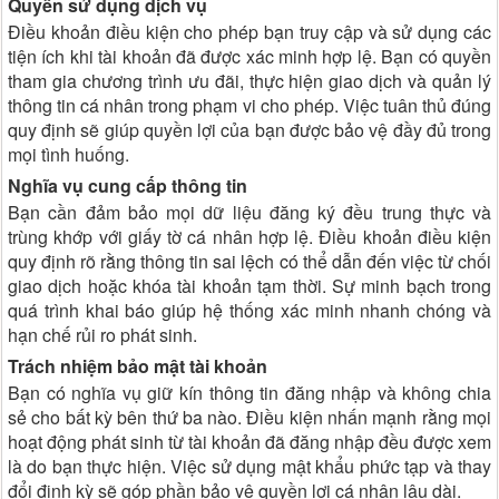
Quyền sử dụng dịch vụ
Điều khoản điều kiện cho phép bạn truy cập và sử dụng các
tiện ích khi tài khoản đã được xác minh hợp lệ. Bạn có quyền
tham gia chương trình ưu đãi, thực hiện giao dịch và quản lý
thông tin cá nhân trong phạm vi cho phép. Việc tuân thủ đúng
quy định sẽ giúp quyền lợi của bạn được bảo vệ đầy đủ trong
mọi tình huống.
Nghĩa vụ cung cấp thông tin
Bạn cần đảm bảo mọi dữ liệu đăng ký đều trung thực và
trùng khớp với giấy tờ cá nhân hợp lệ. Điều khoản điều kiện
quy định rõ rằng thông tin sai lệch có thể dẫn đến việc từ chối
giao dịch hoặc khóa tài khoản tạm thời. Sự minh bạch trong
quá trình khai báo giúp hệ thống xác minh nhanh chóng và
hạn chế rủi ro phát sinh.
Trách nhiệm bảo mật tài khoản
Bạn có nghĩa vụ giữ kín thông tin đăng nhập và không chia
sẻ cho bất kỳ bên thứ ba nào. Điều kiện nhấn mạnh rằng mọi
hoạt động phát sinh từ tài khoản đã đăng nhập đều được xem
là do bạn thực hiện. Việc sử dụng mật khẩu phức tạp và thay
đổi định kỳ sẽ góp phần bảo vệ quyền lợi cá nhân lâu dài.