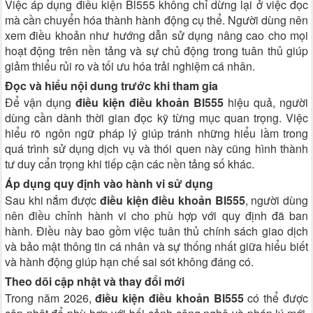
Việc áp dụng điều kiện Bl555 không chỉ dừng lại ở việc đọc
mà cần chuyển hóa thành hành động cụ thể. Người dùng nên
xem điều khoản như hướng dẫn sử dụng nâng cao cho mọi
hoạt động trên nền tảng và sự chủ động trong tuân thủ giúp
giảm thiểu rủi ro và tối ưu hóa trải nghiệm cá nhân.
Đọc và hiểu nội dung trước khi tham gia
Để vận dụng
điều kiện điều khoản Bl555
hiệu quả, người
dùng cần dành thời gian đọc kỹ từng mục quan trọng. Việc
hiểu rõ ngôn ngữ pháp lý giúp tránh những hiểu lầm trong
quá trình sử dụng dịch vụ và thói quen này cũng hình thành
tư duy cẩn trọng khi tiếp cận các nền tảng số khác.
Áp dụng quy định vào hành vi sử dụng
Sau khi nắm được
điều kiện điều khoản Bl555
, người dùng
nên điều chỉnh hành vi cho phù hợp với quy định đã ban
hành. Điều này bao gồm việc tuân thủ chính sách giao dịch
và bảo mật thông tin cá nhân và sự thống nhất giữa hiểu biết
và hành động giúp hạn chế sai sót không đáng có.
Theo dõi cập nhật và thay đổi mới
Trong năm 2026,
điều kiện điều khoản Bl555
có thể được