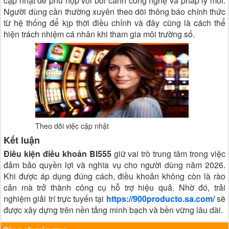
cập nhật để phù hợp với bối cảnh công nghệ và pháp lý mới.
Người dùng cần thường xuyên theo dõi thông báo chính thức
từ hệ thống để kịp thời điều chỉnh và đây cũng là cách thể
hiện trách nhiệm cá nhân khi tham gia môi trường số.
Theo dõi việc cập nhật
Kết luận
Điều kiện điều khoản Bl555
giữ vai trò trung tâm trong việc
đảm bảo quyền lợi và nghĩa vụ cho người dùng năm 2026.
Khi được áp dụng đúng cách, điều khoản không còn là rào
cản mà trở thành công cụ hỗ trợ hiệu quả. Nhờ đó, trải
nghiệm giải trí trực tuyến tại
https://900producto.sa.com/
sẽ
được xây dựng trên nền tảng minh bạch và bền vững lâu dài.