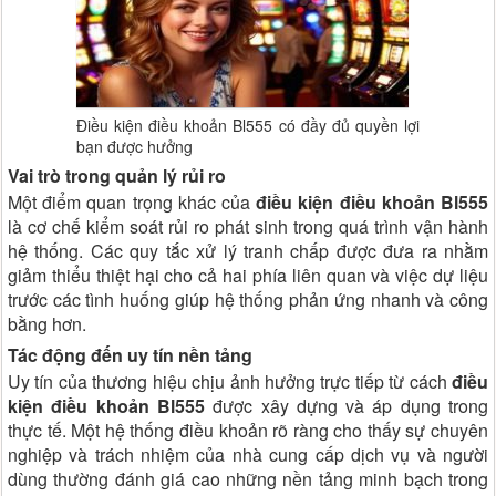
Điều kiện điều khoản Bl555 có đầy đủ quyền lợi
bạn được hưởng
Vai trò trong quản lý rủi ro
Một điểm quan trọng khác của
điều kiện điều khoản Bl555
là cơ chế kiểm soát rủi ro phát sinh trong quá trình vận hành
hệ thống. Các quy tắc xử lý tranh chấp được đưa ra nhằm
giảm thiểu thiệt hại cho cả hai phía liên quan và việc dự liệu
trước các tình huống giúp hệ thống phản ứng nhanh và công
bằng hơn.
Tác động đến uy tín nền tảng
Uy tín của thương hiệu chịu ảnh hưởng trực tiếp từ cách
điều
kiện điều khoản Bl555
được xây dựng và áp dụng trong
thực tế. Một hệ thống điều khoản rõ ràng cho thấy sự chuyên
nghiệp và trách nhiệm của nhà cung cấp dịch vụ và người
dùng thường đánh giá cao những nền tảng minh bạch trong