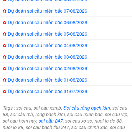
✿
Dự đoán soi cầu miền bắc 07/08/2026
✿
Dự đoán soi cầu miền bắc 06/08/2026
✿
Dự đoán soi cầu miền bắc 05/08/2026
✿
Dự đoán soi cầu miền bắc 04/08/2026
✿
Dự đoán soi cầu miền bắc 03/08/2026
✿
Dự đoán soi cầu miền bắc 02/08/2026
✿
Dự đoán soi cầu miền bắc 01/08/2026
✿
Dự đoán soi cầu miền bắc 31/07/2026
Tags : soi cau, soi cau xsmb,
Soi cầu rồng bạch kim
, soi cau
88, soi cầu mb, rong bach kim, soi cau mien bac, soi cau vip,
soi cau hom nay,
soi cầu 247
, soi cau xo so, nuoi lo de 88,
nuoi lo 88, soi cau bach thu 247, soi cau chinh xac, soi cau