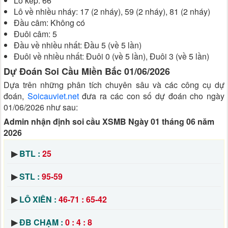
Lô kép: 66
Lô về nhiều nháy: 17 (2 nháy), 59 (2 nháy), 81 (2 nháy)
Đầu câm: Không có
Đuôi câm: 5
Đầu về nhiều nhất: Đầu 5 (về 5 lần)
Đuôi về nhiều nhất: Đuôi 0 (về 5 lần), Đuôi 3 (về 5 lần)
Dự Đoán Soi Cầu Miền Bắc 01/06/2026
Dựa trên những phân tích chuyên sâu và các công cụ dự
đoán,
Soicauviet.net
đưa ra các con số dự đoán cho ngày
01/06/2026 như sau:
Admin nhận định soi cầu XSMB Ngày 01 tháng 06 năm
2026
▶
BTL :
25
▶
STL :
95-59
▶
LÔ XIÊN :
46-71 : 65-42
▶
ĐB CHẠM :
0 : 4 : 8