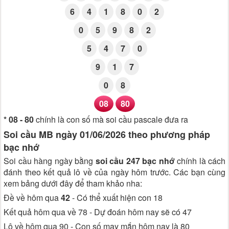
6
4
1
8
0
2
0
5
9
8
2
5
4
7
0
9
1
7
0
8
08
80
* 08 - 80
chính là con số mà soi cầu pascale đưa ra
Soi cầu MB ngày 01/06/2026 theo phương pháp
bạc nhớ
Soi cầu hàng ngày bằng
soi cầu 247 bạc nhớ
chính là cách
đánh theo kết quả lô về của ngày hôm trước. Các bạn cùng
xem bảng dưới đây để tham khảo nha:
Đề về hôm qua
42
- Có thể xuất hiện con 18
Kết quả hôm qua về 78 - Dự đoán hôm nay sẽ có 47
Lô về hôm qua 90 - Con số may mắn hôm nay là 80