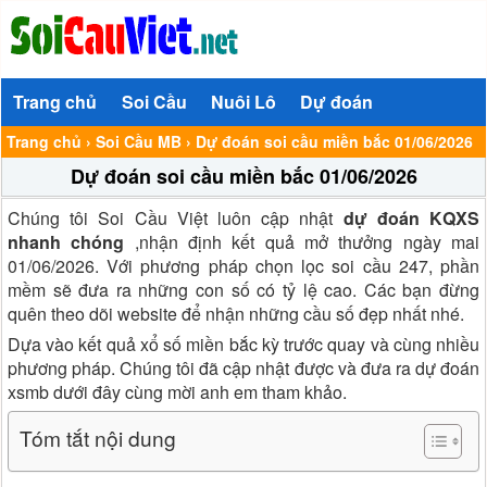
Trang chủ
Soi Cầu
Nuôi Lô
Dự đoán
Trang chủ
›
Soi Cầu MB
›
Dự đoán soi cầu miền bắc 01/06/2026
Dự đoán soi cầu miền bắc 01/06/2026
Chúng tôi Soi Cầu Việt luôn cập nhật
dự đoán KQXS
nhanh chóng
,nhận định kết quả mở thưởng ngày mai
01/06/2026. Với phương pháp chọn lọc
soi cầu 247
, phần
mềm sẽ đưa ra những con số có tỷ lệ cao. Các bạn đừng
quên theo dõi website để nhận những cầu số đẹp nhất nhé.
Dựa vào kết quả xổ số miền bắc kỳ trước quay và cùng nhiều
phương pháp. Chúng tôi đã cập nhật được và đưa ra dự đoán
xsmb dưới đây cùng mời anh em tham khảo.
Tóm tắt nội dung