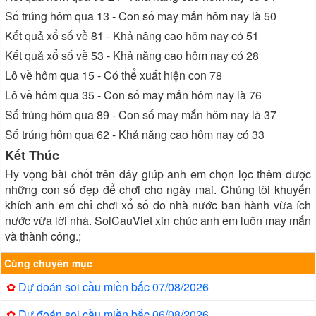
Số trúng hôm qua 13 - Con số may mắn hôm nay là 50
Kết quả xổ số về 81 - Khả năng cao hôm nay có 51
Kết quả xổ số về 53 - Khả năng cao hôm nay có 28
Lô về hôm qua 15 - Có thể xuất hiện con 78
Lô về hôm qua 35 - Con số may mắn hôm nay là 76
Số trúng hôm qua 89 - Con số may mắn hôm nay là 37
Số trúng hôm qua 62 - Khả năng cao hôm nay có 33
Kết Thúc
Hy vọng bài chốt trên đây giúp anh em chọn lọc thêm được
những con số đẹp để chơi cho ngày mai. Chúng tôi khuyến
khích anh em chỉ chơi xổ số do nhà nước ban hành vừa ích
nước vừa lời nhà. SoiCauViet xin chúc anh em luôn may mắn
và thành công.;
Cùng chuyên mục
✿
Dự đoán soi cầu miền bắc 07/08/2026
✿
Dự đoán soi cầu miền bắc 06/08/2026