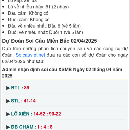
Lô kép: 88, 33
Lô về nhiều nháy: 81 (2 nháy)
Đầu câm: Không có
Đuôi câm: Không có
Đầu về nhiều nhất: Đầu 8 (về 5 lần)
Đuôi về nhiều nhất: Đuôi 1 (về 5 lần)
Dự Đoán Soi Cầu Miền Bắc 02/04/2025
Dựa trên những phân tích chuyên sâu và các công cụ dự
đoán,
Soicauviet.net
đưa ra các con số dự đoán cho ngày
02/04/2025 như sau:
Admin nhận định soi cầu XSMB Ngày 02 tháng 04 năm
2025
▶
BTL :
89
▶
STL :
41-14
▶
LÔ XIÊN :
14-52 : 90-22
▶
ĐB CHẠM :
1 : 4 : 8