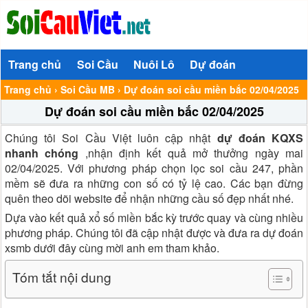
Trang chủ
Soi Cầu
Nuôi Lô
Dự đoán
Trang chủ
›
Soi Cầu MB
›
Dự đoán soi cầu miền bắc 02/04/2025
Dự đoán soi cầu miền bắc 02/04/2025
Chúng tôi Soi Cầu Việt luôn cập nhật
dự đoán KQXS
nhanh chóng
,nhận định kết quả mở thưởng ngày mai
02/04/2025. Với phương pháp chọn lọc
soi cầu 247
, phần
mềm sẽ đưa ra những con số có tỷ lệ cao. Các bạn đừng
quên theo dõi website để nhận những cầu số đẹp nhất nhé.
Dựa vào kết quả xổ số miền bắc kỳ trước quay và cùng nhiều
phương pháp. Chúng tôi đã cập nhật được và đưa ra dự đoán
xsmb dưới đây cùng mời anh em tham khảo.
Tóm tắt nội dung