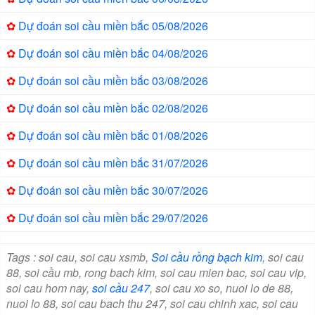
✿
Dự đoán soi cầu miền bắc 05/08/2026
✿
Dự đoán soi cầu miền bắc 04/08/2026
✿
Dự đoán soi cầu miền bắc 03/08/2026
✿
Dự đoán soi cầu miền bắc 02/08/2026
✿
Dự đoán soi cầu miền bắc 01/08/2026
✿
Dự đoán soi cầu miền bắc 31/07/2026
✿
Dự đoán soi cầu miền bắc 30/07/2026
✿
Dự đoán soi cầu miền bắc 29/07/2026
Tags : soi cau, soi cau xsmb,
Soi cầu rồng bạch kim
, soi cau
88, soi cầu mb, rong bach kim, soi cau mien bac, soi cau vip,
soi cau hom nay,
soi cầu 247
, soi cau xo so, nuoi lo de 88,
nuoi lo 88, soi cau bach thu 247, soi cau chinh xac, soi cau