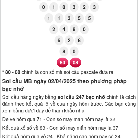
0
1
0
3
2
3
1
1
3
5
5
2
4
8
0
6
2
8
8
0
80
08
* 80 - 08
chính là con số mà soi cầu pascale đưa ra
Soi cầu MB ngày 02/04/2025 theo phương pháp
bạc nhớ
Soi cầu hàng ngày bằng
soi cầu 247 bạc nhớ
chính là cách
đánh theo kết quả lô về của ngày hôm trước. Các bạn cùng
xem bảng dưới đây để tham khảo nha:
Đề về hôm qua
71
- Con số may mắn hôm nay là 22
Kết quả xổ số về 83 - Con số may mắn hôm nay là 37
Kết quả hôm qua về 24 - Khả năng cao hôm nay có 34