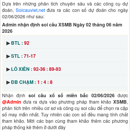
Dựa trên những phân tích chuyên sâu và các công cụ dự
đoán,
Soicauviet.net
đưa ra các con số dự đoán cho ngày
02/06/2026 như sau:
Admin nhận định soi cầu XSMB Ngày 02 tháng 06 năm
2026
▶
BTL :
92
▶
STL :
71-17
▶
LÔ XIÊN :
92-36 : 89-93
▶
ĐB CHẠM :
1 : 4 : 8
Nhận định
soi cầu xổ số miền bắc 02/06/2026
được
@Admin
đưa ra dựa vào phương pháp tham khảo
XSMB
,
phân tích trên nhiều cơ sơ và công cụ soi cầu để chọn ra cặp
số may mắn nhất. Tuy nhiên các con số đều mang tính chất
tham khảo. Mời các bạn cùng tham khảo thêm các phương
pháp thống kê thêm ở dưới đây