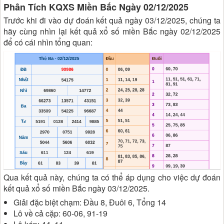
Phân Tích KQXS Miền Bắc Ngày 02/12/2025
Trước khi đi vào dự đoán kết quả ngày 03/12/2025, chúng ta
hãy cùng nhìn lại kết quả xổ số miền Bắc ngày 02/12/2025
để có cái nhìn tổng quan:
Qua kết quả này, chúng ta có thể áp dụng cho việc dự đoán
kết quả xổ số miền Bắc ngày 03/12/2025.
Giải đặc biệt chạm: Đầu 8, Đuôi 6, Tổng 14
Lô về cả cặp: 60-06, 91-19