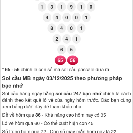
1
3
1
9
1
0
4
4
0
0
1
8
4
0
1
2
4
1
6
5
65
56
* 65 - 56
chính là con số mà soi cầu pascale đưa ra
Soi cầu MB ngày 03/12/2025 theo phương pháp
bạc nhớ
Soi cầu hàng ngày bằng
soi cầu 247 bạc nhớ
chính là cách
đánh theo kết quả lô về của ngày hôm trước. Các bạn cùng
xem bảng dưới đây để tham khảo nha:
Đề về hôm qua
86
- Khả năng cao hôm nay có 35
Lô về hôm qua 60 - Có thể xuất hiện con 45
Số trúng hôm qua 72 - Con số may mắn hôm nay là 22