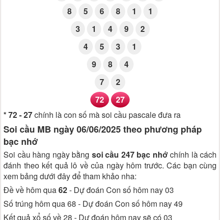
8
5
6
8
1
1
3
1
4
9
2
4
5
3
1
9
8
4
7
2
72
27
* 72 - 27
chính là con số mà soi cầu pascale đưa ra
Soi cầu MB ngày 06/06/2025 theo phương pháp
bạc nhớ
Soi cầu hàng ngày bằng
soi cầu 247 bạc nhớ
chính là cách
đánh theo kết quả lô về của ngày hôm trước. Các bạn cùng
xem bảng dưới đây để tham khảo nha:
Đề về hôm qua
62
- Dự đoán Con số hôm nay 03
Số trúng hôm qua 68 - Dự đoán Con số hôm nay 49
Kết quả xổ số về 28 - Dự đoán hôm nay sẽ có 03