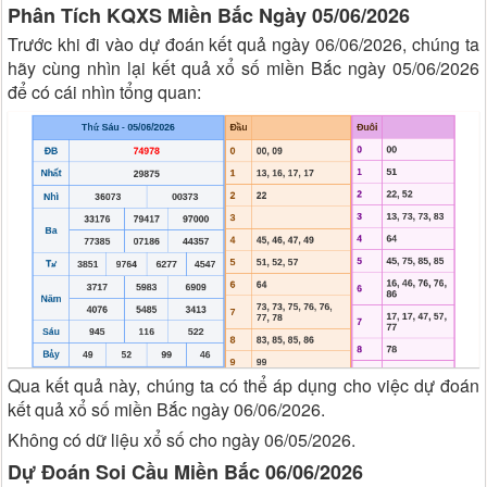
Phân Tích KQXS Miền Bắc Ngày 05/06/2026
Trước khi đi vào dự đoán kết quả ngày 06/06/2026, chúng ta
hãy cùng nhìn lại kết quả xổ số miền Bắc ngày 05/06/2026
để có cái nhìn tổng quan:
Qua kết quả này, chúng ta có thể áp dụng cho việc dự đoán
kết quả xổ số miền Bắc ngày 06/06/2026.
Không có dữ liệu xổ số cho ngày 06/05/2026.
Dự Đoán Soi Cầu Miền Bắc 06/06/2026