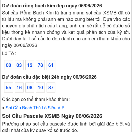
Dự đoán rồng bạch kim đẹp ngày 06/06/2026
Soi cầu Rồng Bạch Kim là trang mạng soi cầu XSMB đã có
từ lâu mà không phải anh em nào cũng biết tới. Dựa vào các
chuyên gia phân tích của trang, anh em sẽ rất dễ có được số
liệu thống kê nhanh chóng và kết quả phân tích của kỳ tới.
Dưới đây là 1 số cầu lô đẹp dành cho anh em tham khảo cho
ngày 06/06/2026
Lô Tô :
00
03
12
78
61
Dự đoán cầu đặc biệt 24h ngày 06/06/2026
55
16
08
10
87
Các bạn có thể tham khảo thêm :
♦
Soi Cầu Bạch Thủ Lô Siêu VIP
Soi Cầu Pascale XSMB Ngày 06/06/2026
Phương pháp soi cầu pascale được tính bởi giải đặc biệt và
giải nhất của kỳ quay xổ số trước đó.