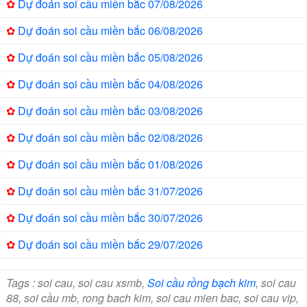
✿
Dự đoán soi cầu miền bắc 07/08/2026
✿
Dự đoán soi cầu miền bắc 06/08/2026
✿
Dự đoán soi cầu miền bắc 05/08/2026
✿
Dự đoán soi cầu miền bắc 04/08/2026
✿
Dự đoán soi cầu miền bắc 03/08/2026
✿
Dự đoán soi cầu miền bắc 02/08/2026
✿
Dự đoán soi cầu miền bắc 01/08/2026
✿
Dự đoán soi cầu miền bắc 31/07/2026
✿
Dự đoán soi cầu miền bắc 30/07/2026
✿
Dự đoán soi cầu miền bắc 29/07/2026
Tags : soi cau, soi cau xsmb,
Soi cầu rồng bạch kim
, soi cau
88, soi cầu mb, rong bach kim, soi cau mien bac, soi cau vip,