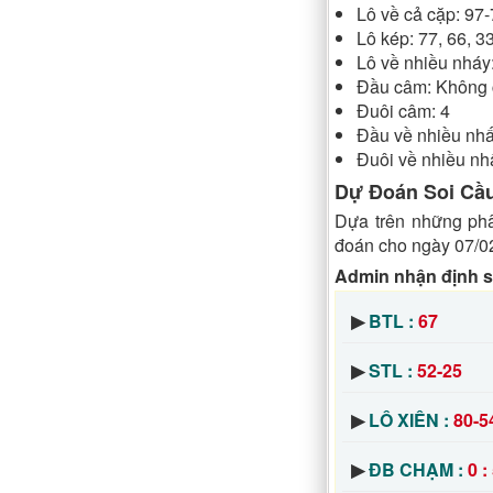
Lô về cả cặp: 97-
Lô kép: 77, 66, 3
Lô về nhiều nháy
Đầu câm: Không 
Đuôi câm: 4
Đầu về nhiều nhất
Đuôi về nhiều nhất
Dự Đoán Soi Cầu
Dựa trên những phâ
đoán cho ngày 07/0
Admin nhận định s
▶
BTL :
67
▶
STL :
52-25
▶
LÔ XIÊN :
80-5
▶
ĐB CHẠM :
0 :