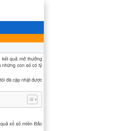
 kết quả mở thưởng
 những con số có tỷ
tôi đã cập nhật được
t quả xổ số miền Bắc