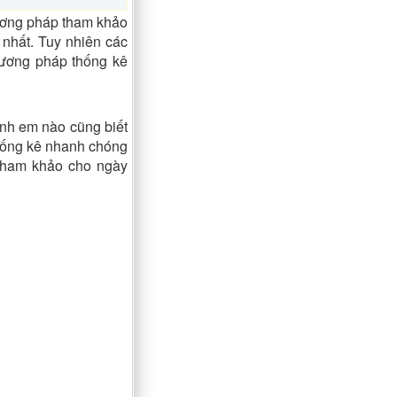
ơng pháp tham khảo
 nhất. Tuy nhiên các
hương pháp thống kê
nh em nào cũng biết
thống kê nhanh chóng
 tham khảo cho ngày