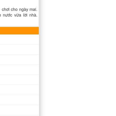
 chơi cho ngày mai.
 nước vừa lời nhà.