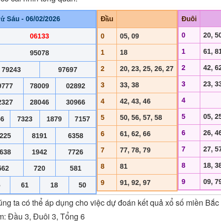
úng ta có thể áp dụng cho việc dự đoán kết quả xổ số miền Bắc
m: Đầu 3, Đuôi 3, Tổng 6