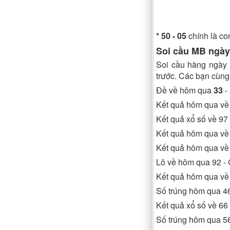
* 50 - 05
chính là co
Soi cầu MB ngày
Soi cầu hàng ngày
trước. Các bạn cùn
Đề về hôm qua
33
-
Kết quả hôm qua về
Kết quả xổ số về 97
Kết quả hôm qua về
Kết quả hôm qua về
Lô về hôm qua 92 -
Kết quả hôm qua về
Số trúng hôm qua 4
Kết quả xổ số về 66
Số trúng hôm qua 5