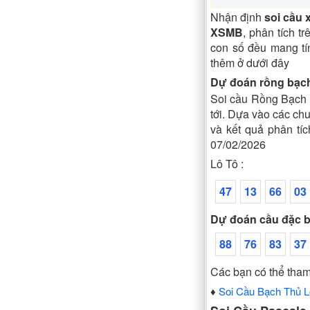
Nhận định
soi cầu 
XSMB
, phân tích t
con số đều mang tí
thêm ở dưới đây
Dự đoán rồng bạch
Soi cầu Rồng Bạch 
tới. Dựa vào các ch
và kết quả phân tí
07/02/2026
Lô Tô :
47
13
66
03
Dự đoán cầu đặc b
88
76
83
37
Các bạn có thể tham
♦
Soi Cầu Bạch Thủ L