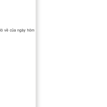
 lô về của ngày hôm