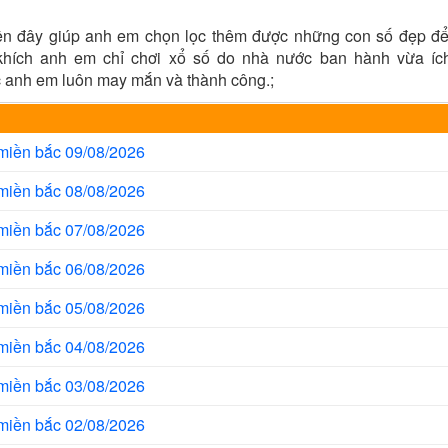
rên đây giúp anh em chọn lọc thêm được những con số đẹp để
khích anh em chỉ chơi xổ số do nhà nước ban hành vừa ích
c anh em luôn may mắn và thành công.;
miền bắc 09/08/2026
miền bắc 08/08/2026
miền bắc 07/08/2026
miền bắc 06/08/2026
miền bắc 05/08/2026
miền bắc 04/08/2026
miền bắc 03/08/2026
miền bắc 02/08/2026