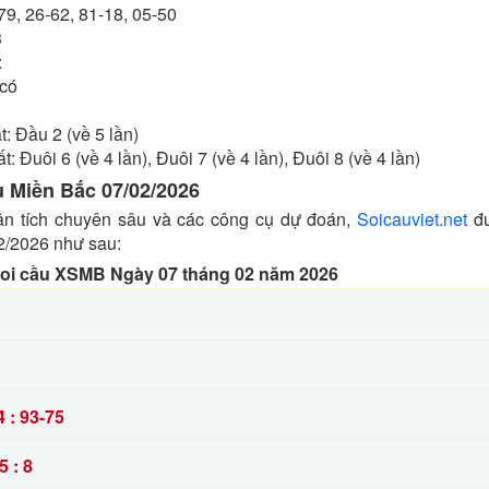
79, 26-62, 81-18, 05-50
3
:
có
: Đầu 2 (về 5 lần)
: Đuôi 6 (về 4 lần), Đuôi 7 (về 4 lần), Đuôi 8 (về 4 lần)
 Miền Bắc 07/02/2026
n tích chuyên sâu và các công cụ dự đoán,
Soicauviet.net
đư
2/2026 như sau:
oi cầu XSMB Ngày 07 tháng 02 năm 2026
4 : 93-75
 5 : 8