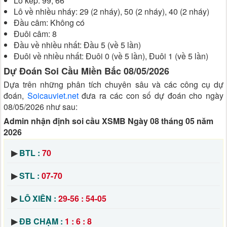
Lô kép: 99, 66
Lô về nhiều nháy: 29 (2 nháy), 50 (2 nháy), 40 (2 nháy)
Đầu câm: Không có
Đuôi câm: 8
Đầu về nhiều nhất: Đầu 5 (về 5 lần)
Đuôi về nhiều nhất: Đuôi 0 (về 5 lần), Đuôi 1 (về 5 lần)
Dự Đoán Soi Cầu Miền Bắc 08/05/2026
Dựa trên những phân tích chuyên sâu và các công cụ dự
đoán,
Soicauviet.net
đưa ra các con số dự đoán cho ngày
08/05/2026 như sau:
Admin nhận định soi cầu XSMB Ngày 08 tháng 05 năm
2026
▶
BTL :
70
▶
STL :
07-70
▶
LÔ XIÊN :
29-56 : 54-05
▶
ĐB CHẠM :
1 : 6 : 8