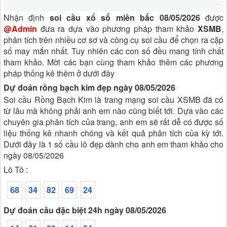
Nhận định
soi cầu xổ số miền bắc 08/05/2026
được
@Admin
đưa ra dựa vào phương pháp tham khảo
XSMB
,
phân tích trên nhiều cơ sơ và công cụ soi cầu để chọn ra cặp
số may mắn nhất. Tuy nhiên các con số đều mang tính chất
tham khảo. Mời các bạn cùng tham khảo thêm các phương
pháp thống kê thêm ở dưới đây
Dự đoán rồng bạch kim đẹp ngày 08/05/2026
Soi cầu Rồng Bạch Kim là trang mạng soi cầu XSMB đã có
từ lâu mà không phải anh em nào cũng biết tới. Dựa vào các
chuyên gia phân tích của trang, anh em sẽ rất dễ có được số
liệu thống kê nhanh chóng và kết quả phân tích của kỳ tới.
Dưới đây là 1 số cầu lô đẹp dành cho anh em tham khảo cho
ngày 08/05/2026
Lô Tô :
68
34
82
69
24
Dự đoán cầu đặc biệt 24h ngày 08/05/2026