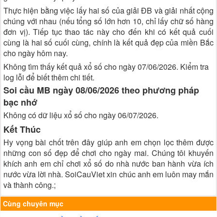
Thực hiện bằng việc lấy hai số của giải ĐB và giải nhất cộng
chúng với nhau (nếu tổng số lớn hơn 10, chỉ lấy chữ số hàng
đơn vị). Tiếp tục thao tác này cho đến khi có kết quả cuối
cùng là hai số cuối cùng, chính là kết quả đẹp của miền Bắc
cho ngày hôm nay.
Không tìm thấy kết quả xổ số cho ngày 07/06/2026. Kiểm tra
log lỗi để biết thêm chi tiết.
Soi cầu MB ngày 08/06/2026 theo phương pháp
bạc nhớ
Không có dữ liệu xổ số cho ngày 06/07/2026.
Kết Thúc
Hy vọng bài chốt trên đây giúp anh em chọn lọc thêm được
những con số đẹp để chơi cho ngày mai. Chúng tôi khuyến
khích anh em chỉ chơi xổ số do nhà nước ban hành vừa ích
nước vừa lời nhà. SoiCauViet xin chúc anh em luôn may mắn
và thành công.;
Cùng chuyên mục