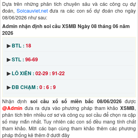
Dựa trên những phân tích chuyên sâu và các công cụ dự
đoán,
Soicauviet.net
đưa ra các con số dự đoán cho ngày
08/06/2026 như sau:
Admin nhận định soi cầu XSMB Ngày 08 tháng 06 năm
2026
▶
BTL :
18
▶
STL :
96-69
▶
LÔ XIÊN :
02-29 : 91-22
▶
ĐB CHẠM :
0 : 6 : 9
Nhận định
soi cầu xổ số miền bắc 08/06/2026
được
@Admin
đưa ra dựa vào phương pháp tham khảo
XSMB
,
phân tích trên nhiều cơ sơ và công cụ soi cầu để chọn ra cặp
số may mắn nhất. Tuy nhiên các con số đều mang tính chất
tham khảo. Mời các bạn cùng tham khảo thêm các phương
pháp thống kê thêm ở dưới đây