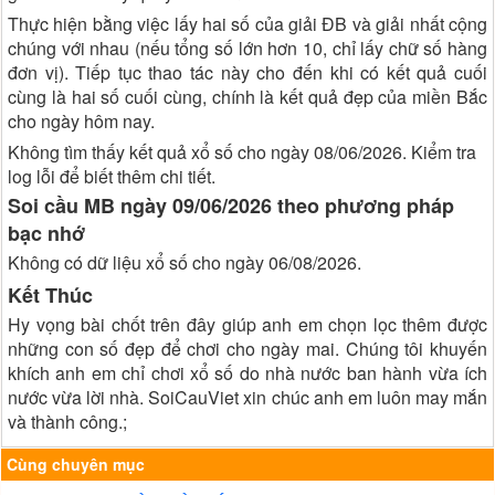
Thực hiện bằng việc lấy hai số của giải ĐB và giải nhất cộng
chúng với nhau (nếu tổng số lớn hơn 10, chỉ lấy chữ số hàng
đơn vị). Tiếp tục thao tác này cho đến khi có kết quả cuối
cùng là hai số cuối cùng, chính là kết quả đẹp của miền Bắc
cho ngày hôm nay.
Không tìm thấy kết quả xổ số cho ngày 08/06/2026. Kiểm tra
log lỗi để biết thêm chi tiết.
Soi cầu MB ngày 09/06/2026 theo phương pháp
bạc nhớ
Không có dữ liệu xổ số cho ngày 06/08/2026.
Kết Thúc
Hy vọng bài chốt trên đây giúp anh em chọn lọc thêm được
những con số đẹp để chơi cho ngày mai. Chúng tôi khuyến
khích anh em chỉ chơi xổ số do nhà nước ban hành vừa ích
nước vừa lời nhà. SoiCauViet xin chúc anh em luôn may mắn
và thành công.;
Cùng chuyên mục