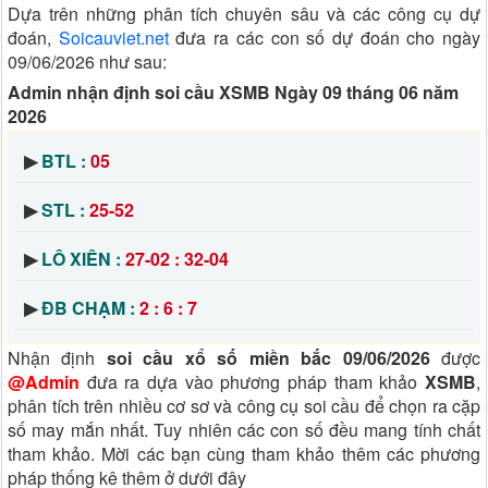
Dựa trên những phân tích chuyên sâu và các công cụ dự
đoán,
Soicauviet.net
đưa ra các con số dự đoán cho ngày
09/06/2026 như sau:
Admin nhận định soi cầu XSMB Ngày 09 tháng 06 năm
2026
▶
BTL :
05
▶
STL :
25-52
▶
LÔ XIÊN :
27-02 : 32-04
▶
ĐB CHẠM :
2 : 6 : 7
Nhận định
soi cầu xổ số miền bắc 09/06/2026
được
@Admin
đưa ra dựa vào phương pháp tham khảo
XSMB
,
phân tích trên nhiều cơ sơ và công cụ soi cầu để chọn ra cặp
số may mắn nhất. Tuy nhiên các con số đều mang tính chất
tham khảo. Mời các bạn cùng tham khảo thêm các phương
pháp thống kê thêm ở dưới đây