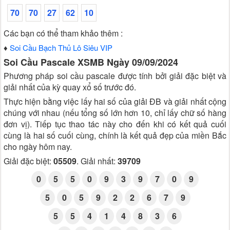
70
70
27
62
10
Các bạn có thể tham khảo thêm :
♦
Soi Cầu Bạch Thủ Lô Siêu VIP
Soi Cầu Pascale XSMB Ngày 09/09/2024
Phương pháp soi cầu pascale được tính bởi giải đặc biệt và
giải nhất của kỳ quay xổ số trước đó.
Thực hiện bằng việc lấy hai số của giải ĐB và giải nhất cộng
chúng với nhau (nếu tổng số lớn hơn 10, chỉ lấy chữ số hàng
đơn vị). Tiếp tục thao tác này cho đến khi có kết quả cuối
cùng là hai số cuối cùng, chính là kết quả đẹp của miền Bắc
cho ngày hôm nay.
Giải đặc biệt:
05509
. Giải nhất:
39709
0
5
5
0
9
3
9
7
0
9
5
0
5
9
2
2
6
7
9
5
5
4
1
4
8
3
6