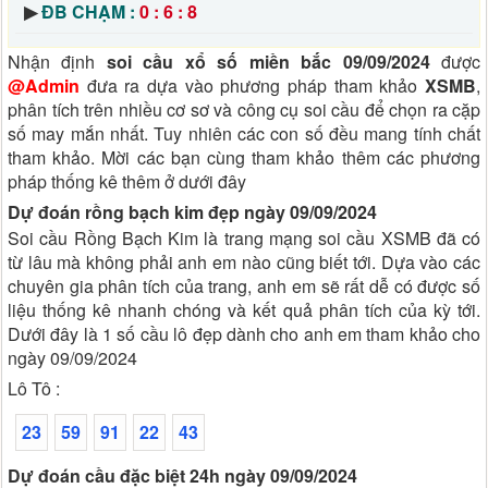
▶
ĐB CHẠM :
0 : 6 : 8
Nhận định
soi cầu xổ số miền bắc 09/09/2024
được
@Admin
đưa ra dựa vào phương pháp tham khảo
XSMB
,
phân tích trên nhiều cơ sơ và công cụ soi cầu để chọn ra cặp
số may mắn nhất. Tuy nhiên các con số đều mang tính chất
tham khảo. Mời các bạn cùng tham khảo thêm các phương
pháp thống kê thêm ở dưới đây
Dự đoán rồng bạch kim đẹp ngày 09/09/2024
Soi cầu Rồng Bạch Kim là trang mạng soi cầu XSMB đã có
từ lâu mà không phải anh em nào cũng biết tới. Dựa vào các
chuyên gia phân tích của trang, anh em sẽ rất dễ có được số
liệu thống kê nhanh chóng và kết quả phân tích của kỳ tới.
Dưới đây là 1 số cầu lô đẹp dành cho anh em tham khảo cho
ngày 09/09/2024
Lô Tô :
23
59
91
22
43
Dự đoán cầu đặc biệt 24h ngày 09/09/2024