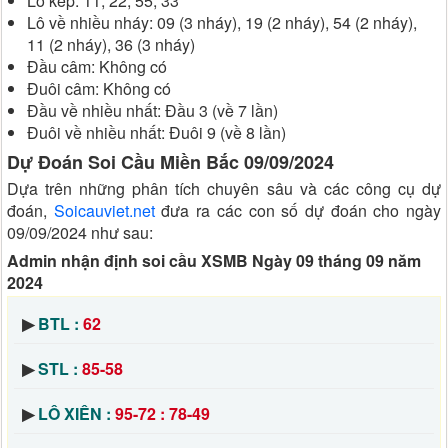
Lô kép: 11, 22, 55, 33
Lô về nhiều nháy: 09 (3 nháy), 19 (2 nháy), 54 (2 nháy),
11 (2 nháy), 36 (3 nháy)
Đầu câm: Không có
Đuôi câm: Không có
Đầu về nhiều nhất: Đầu 3 (về 7 lần)
Đuôi về nhiều nhất: Đuôi 9 (về 8 lần)
Dự Đoán Soi Cầu Miền Bắc 09/09/2024
Dựa trên những phân tích chuyên sâu và các công cụ dự
đoán,
Soicauviet.net
đưa ra các con số dự đoán cho ngày
09/09/2024 như sau:
Admin nhận định soi cầu XSMB Ngày 09 tháng 09 năm
2024
▶
BTL :
62
▶
STL :
85-58
▶
LÔ XIÊN :
95-72 : 78-49