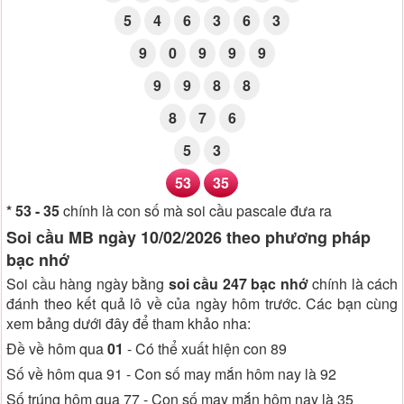
5
4
6
3
6
3
9
0
9
9
9
9
9
8
8
8
7
6
5
3
53
35
* 53 - 35
chính là con số mà soi cầu pascale đưa ra
Soi cầu MB ngày 10/02/2026 theo phương pháp
bạc nhớ
Soi cầu hàng ngày bằng
soi cầu 247 bạc nhớ
chính là cách
đánh theo kết quả lô về của ngày hôm trước. Các bạn cùng
xem bảng dưới đây để tham khảo nha:
Đề về hôm qua
01
- Có thể xuất hiện con 89
Số về hôm qua 91 - Con số may mắn hôm nay là 92
Số trúng hôm qua 77 - Con số may mắn hôm nay là 35