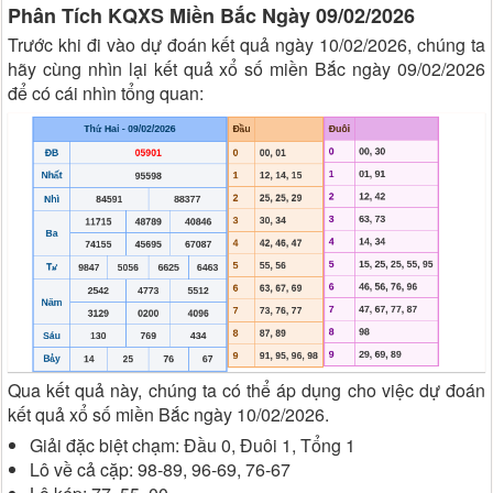
Phân Tích KQXS Miền Bắc Ngày 09/02/2026
Trước khi đi vào dự đoán kết quả ngày 10/02/2026, chúng ta
hãy cùng nhìn lại kết quả xổ số miền Bắc ngày 09/02/2026
để có cái nhìn tổng quan:
Qua kết quả này, chúng ta có thể áp dụng cho việc dự đoán
kết quả xổ số miền Bắc ngày 10/02/2026.
Giải đặc biệt chạm: Đầu 0, Đuôi 1, Tổng 1
Lô về cả cặp: 98-89, 96-69, 76-67