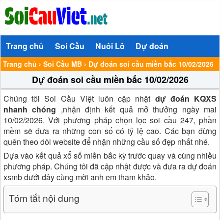
Trang chủ
Soi Cầu
Nuôi Lô
Dự đoán
Trang chủ
›
Soi Cầu MB
›
Dự đoán soi cầu miền bắc 10/02/2026
Dự đoán soi cầu miền bắc 10/02/2026
Chúng tôi Soi Cầu Việt luôn cập nhật
dự đoán KQXS
nhanh chóng
,nhận định kết quả mở thưởng ngày mai
10/02/2026. Với phương pháp chọn lọc
soi cầu 247
, phần
mềm sẽ đưa ra những con số có tỷ lệ cao. Các bạn đừng
quên theo dõi website để nhận những cầu số đẹp nhất nhé.
Dựa vào kết quả xổ số miền bắc kỳ trước quay và cùng nhiều
phương pháp. Chúng tôi đã cập nhật được và đưa ra dự đoán
xsmb dưới đây cùng mời anh em tham khảo.
Tóm tắt nội dung