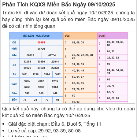
Phân Tích KQXS Miền Bắc Ngày 09/10/2025
Trước khi đi vào dự đoán kết quả ngày 10/10/2025, chúng ta
hãy cùng nhìn lại kết quả xổ số miền Bắc ngày 09/10/2025
để có cái nhìn tổng quan:
Qua kết quả này, chúng ta có thể áp dụng cho việc dự đoán
kết quả xổ số miền Bắc ngày 10/10/2025.
Giải đặc biệt chạm: Đầu 6, Đuôi 5, Tổng 11
Lô về cả cặp: 29-92, 93-39, 80-08