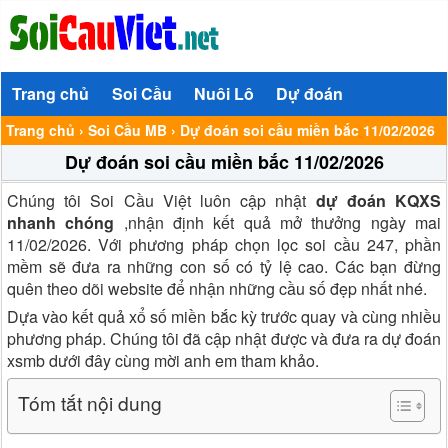
Trang chủ
Soi Cầu
Nuôi Lô
Dự đoán
Trang chủ
›
Soi Cầu MB
›
Dự đoán soi cầu miền bắc 11/02/2026
Dự đoán soi cầu miền bắc 11/02/2026
Chúng tôi Soi Cầu Việt luôn cập nhật
dự đoán KQXS
nhanh chóng
,nhận định kết quả mở thưởng ngày mai
11/02/2026. Với phương pháp chọn lọc
soi cầu 247
, phần
mềm sẽ đưa ra những con số có tỷ lệ cao. Các bạn đừng
quên theo dõi website để nhận những cầu số đẹp nhất nhé.
Dựa vào kết quả xổ số miền bắc kỳ trước quay và cùng nhiều
phương pháp. Chúng tôi đã cập nhật được và đưa ra dự đoán
xsmb dưới đây cùng mời anh em tham khảo.
Tóm tắt nội dung