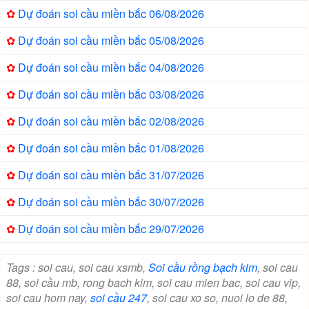
✿
Dự đoán soi cầu miền bắc 06/08/2026
✿
Dự đoán soi cầu miền bắc 05/08/2026
✿
Dự đoán soi cầu miền bắc 04/08/2026
✿
Dự đoán soi cầu miền bắc 03/08/2026
✿
Dự đoán soi cầu miền bắc 02/08/2026
✿
Dự đoán soi cầu miền bắc 01/08/2026
✿
Dự đoán soi cầu miền bắc 31/07/2026
✿
Dự đoán soi cầu miền bắc 30/07/2026
✿
Dự đoán soi cầu miền bắc 29/07/2026
Tags : soi cau, soi cau xsmb,
Soi cầu rồng bạch kim
, soi cau
88, soi cầu mb, rong bach kim, soi cau mien bac, soi cau vip,
soi cau hom nay,
soi cầu 247
, soi cau xo so, nuoi lo de 88,