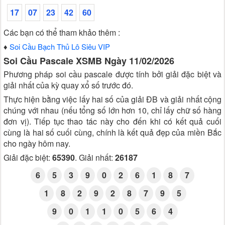
17
07
23
42
60
Các bạn có thể tham khảo thêm :
♦
Soi Cầu Bạch Thủ Lô Siêu VIP
Soi Cầu Pascale XSMB Ngày 11/02/2026
Phương pháp soi cầu pascale được tính bởi giải đặc biệt và
giải nhất của kỳ quay xổ số trước đó.
Thực hiện bằng việc lấy hai số của giải ĐB và giải nhất cộng
chúng với nhau (nếu tổng số lớn hơn 10, chỉ lấy chữ số hàng
đơn vị). Tiếp tục thao tác này cho đến khi có kết quả cuối
cùng là hai số cuối cùng, chính là kết quả đẹp của miền Bắc
cho ngày hôm nay.
Giải đặc biệt:
65390
. Giải nhất:
26187
6
5
3
9
0
2
6
1
8
7
1
8
2
9
2
8
7
9
5
9
0
1
1
0
5
6
4