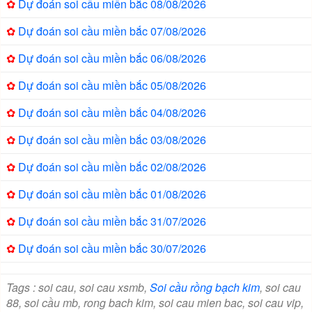
✿
Dự đoán soi cầu miền bắc 08/08/2026
✿
Dự đoán soi cầu miền bắc 07/08/2026
✿
Dự đoán soi cầu miền bắc 06/08/2026
✿
Dự đoán soi cầu miền bắc 05/08/2026
✿
Dự đoán soi cầu miền bắc 04/08/2026
✿
Dự đoán soi cầu miền bắc 03/08/2026
✿
Dự đoán soi cầu miền bắc 02/08/2026
✿
Dự đoán soi cầu miền bắc 01/08/2026
✿
Dự đoán soi cầu miền bắc 31/07/2026
✿
Dự đoán soi cầu miền bắc 30/07/2026
Tags : soi cau, soi cau xsmb,
Soi cầu rồng bạch kim
, soi cau
88, soi cầu mb, rong bach kim, soi cau mien bac, soi cau vip,