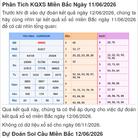
Phân Tích KQXS Miền Bắc Ngày 11/06/2026
Trước khi đi vào dự đoán kết quả ngày 12/06/2026, chúng ta
hãy cùng nhìn lại kết quả xổ số miền Bắc ngày 11/06/2026
để có cái nhìn tổng quan:
Qua kết quả này, chúng ta có thể áp dụng cho việc dự đoán
kết quả xổ số miền Bắc ngày 12/06/2026.
Không có dữ liệu xổ số cho ngày 06/11/2026.
Dự Đoán Soi Cầu Miền Bắc 12/06/2026