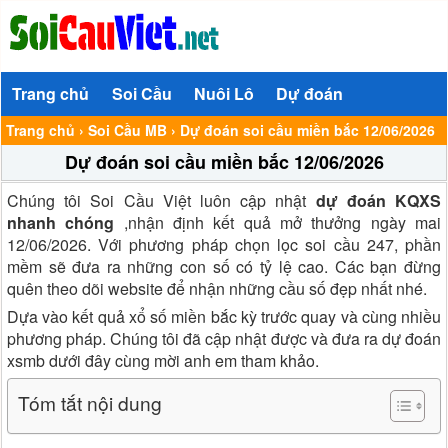
Trang chủ
Soi Cầu
Nuôi Lô
Dự đoán
Trang chủ
›
Soi Cầu MB
›
Dự đoán soi cầu miền bắc 12/06/2026
Dự đoán soi cầu miền bắc 12/06/2026
Chúng tôi Soi Cầu Việt luôn cập nhật
dự đoán KQXS
nhanh chóng
,nhận định kết quả mở thưởng ngày mai
12/06/2026. Với phương pháp chọn lọc
soi cầu 247
, phần
mềm sẽ đưa ra những con số có tỷ lệ cao. Các bạn đừng
quên theo dõi website để nhận những cầu số đẹp nhất nhé.
Dựa vào kết quả xổ số miền bắc kỳ trước quay và cùng nhiều
phương pháp. Chúng tôi đã cập nhật được và đưa ra dự đoán
xsmb dưới đây cùng mời anh em tham khảo.
Tóm tắt nội dung