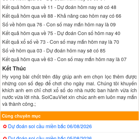
Kết quả hôm qua về 11 - Dự đoán hôm nay sẽ có 48
Kết quả hôm qua về 88 - Khả năng cao hôm nay có 66
Số về hôm qua 76 - Con số may mắn hôm nay là 09
Kết quả hôm qua về 75 - Dự đoán Con số hôm nay 40
Kết quả xổ số về 73 - Con số may mắn hôm nay là 70
Số về hôm qua 03 - Dự đoán hôm nay sẽ có 85
Kết quả hôm qua về 63 - Con số may mắn hôm nay là 07
Kết Thúc
Hy vọng bài chốt trên đây giúp anh em chọn lọc thêm được
những con số đẹp để chơi cho ngày mai. Chúng tôi khuyến
khích anh em chỉ chơi xổ số do nhà nước ban hành vừa ích
nước vừa lời nhà. SoiCauViet xin chúc anh em luôn may mắn
và thành công.;
Cùng chuyên mục
✿
Dự đoán soi cầu miền bắc 06/08/2026
✿
Dự đoán soi cầu miền bắc 05/08/2026