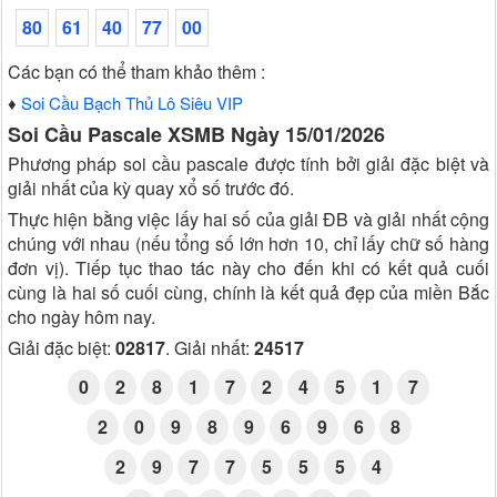
80
61
40
77
00
Các bạn có thể tham khảo thêm :
♦
Soi Cầu Bạch Thủ Lô Siêu VIP
Soi Cầu Pascale XSMB Ngày 15/01/2026
Phương pháp soi cầu pascale được tính bởi giải đặc biệt và
giải nhất của kỳ quay xổ số trước đó.
Thực hiện bằng việc lấy hai số của giải ĐB và giải nhất cộng
chúng với nhau (nếu tổng số lớn hơn 10, chỉ lấy chữ số hàng
đơn vị). Tiếp tục thao tác này cho đến khi có kết quả cuối
cùng là hai số cuối cùng, chính là kết quả đẹp của miền Bắc
cho ngày hôm nay.
Giải đặc biệt:
02817
. Giải nhất:
24517
0
2
8
1
7
2
4
5
1
7
2
0
9
8
9
6
9
6
8
2
9
7
7
5
5
5
4