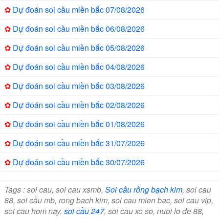
✿
Dự đoán soi cầu miền bắc 07/08/2026
✿
Dự đoán soi cầu miền bắc 06/08/2026
✿
Dự đoán soi cầu miền bắc 05/08/2026
✿
Dự đoán soi cầu miền bắc 04/08/2026
✿
Dự đoán soi cầu miền bắc 03/08/2026
✿
Dự đoán soi cầu miền bắc 02/08/2026
✿
Dự đoán soi cầu miền bắc 01/08/2026
✿
Dự đoán soi cầu miền bắc 31/07/2026
✿
Dự đoán soi cầu miền bắc 30/07/2026
Tags : soi cau, soi cau xsmb,
Soi cầu rồng bạch kim
, soi cau
88, soi cầu mb, rong bach kim, soi cau mien bac, soi cau vip,
soi cau hom nay,
soi cầu 247
, soi cau xo so, nuoi lo de 88,