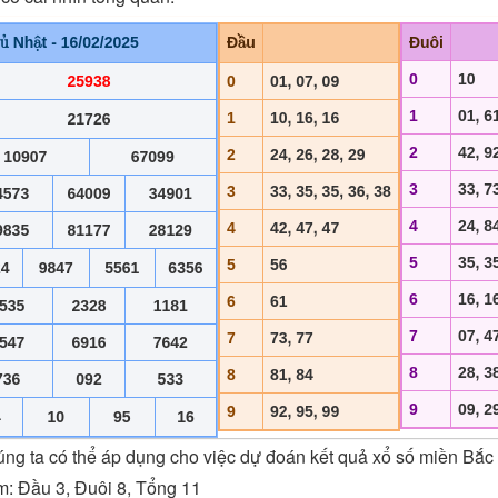
úng ta có thể áp dụng cho việc dự đoán kết quả xổ số miền Bắc
m: Đầu 3, Đuôi 8, Tổng 11