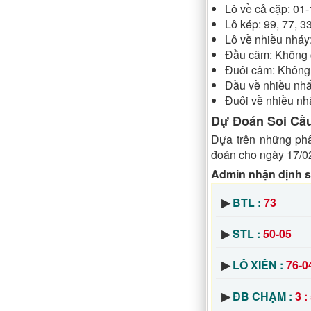
Lô về cả cặp: 01-
Lô kép: 99, 77, 3
Lô về nhiều nháy:
Đầu câm: Không 
Đuôi câm: Không
Đầu về nhiều nhất
Đuôi về nhiều nhấ
Dự Đoán Soi Cầu
Dựa trên những phâ
đoán cho ngày 17/0
Admin nhận định s
▶
BTL :
73
▶
STL :
50-05
▶
LÔ XIÊN :
76-0
▶
ĐB CHẠM :
3 :