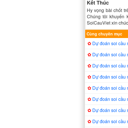
Kết Thúc
Hy vọng bài chốt t
Chúng tôi khuyến 
SoiCauViet xin chú
Cùng chuyên mục
✿
Dự đoán soi cầu 
✿
Dự đoán soi cầu 
✿
Dự đoán soi cầu 
✿
Dự đoán soi cầu 
✿
Dự đoán soi cầu 
✿
Dự đoán soi cầu 
✿
Dự đoán soi cầu 
✿
Dự đoán soi cầu 