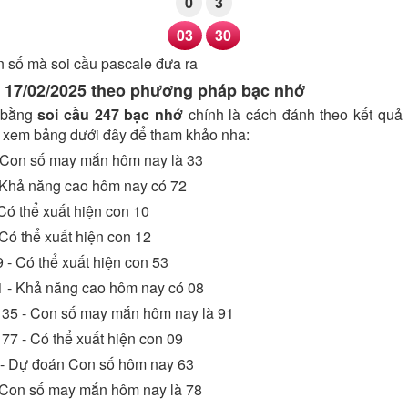
0
3
03
30
n số mà soi cầu pascale đưa ra
 17/02/2025 theo phương pháp bạc nhớ
 bằng
soi cầu 247 bạc nhớ
chính là cách đánh theo kết quả
g xem bảng dưới đây để tham khảo nha:
 Con số may mắn hôm nay là 33
 Khả năng cao hôm nay có 72
Có thể xuất hiện con 10
Có thể xuất hiện con 12
 - Có thể xuất hiện con 53
1 - Khả năng cao hôm nay có 08
 35 - Con số may mắn hôm nay là 91
77 - Có thể xuất hiện con 09
9 - Dự đoán Con số hôm nay 63
 Con số may mắn hôm nay là 78