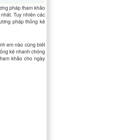
ơng pháp tham khảo
 nhất. Tuy nhiên các
hương pháp thống kê
nh em nào cũng biết
thống kê nhanh chóng
 tham khảo cho ngày