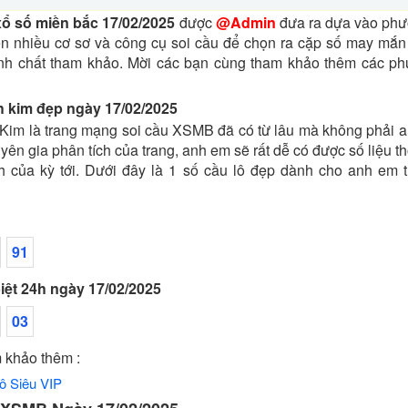
xổ số miền bắc 17/02/2025
được
@Admin
đưa ra dựa vào phư
rên nhiều cơ sơ và công cụ soi cầu để chọn ra cặp số may mắn
nh chất tham khảo. Mời các bạn cùng tham khảo thêm các p
 kim đẹp ngày 17/02/2025
Kim là trang mạng soi cầu XSMB đã có từ lâu mà không phải a
uyên gia phân tích của trang, anh em sẽ rất dễ có được số liệu 
ch của kỳ tới. Dưới đây là 1 số cầu lô đẹp dành cho anh em
91
iệt 24h ngày 17/02/2025
03
 khảo thêm :
ô Siêu VIP