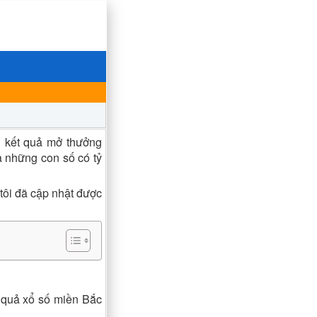
 kết quả mở thưởng
 những con số có tỷ
tôi đã cập nhật được
t quả xổ số miền Bắc