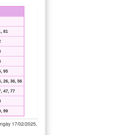
 ngày 17/02/2025.