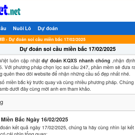
Cầu
Nuôi Lô
Dự đoán
 MB
›
Dự đoán soi cầu miền bắc 17/02/2025
Dự đoán soi cầu miền bắc 17/02/2025
Việt luôn cập nhật
dự đoán KQXS nhanh chóng
,nhận định
5. Với phương pháp chọn lọc
soi cầu 247
, phần mềm sẽ đưa ra
g quên theo dõi website để nhận những cầu số đẹp nhất nhé.
số miền bắc kỳ trước quay và cùng nhiều phương pháp. Chúng 
xsmb dưới đây cùng mời anh em tham khảo.
ng
Miền Bắc Ngày 16/02/2025
 đoán kết quả ngày 17/02/2025, chúng ta hãy cùng nhìn lại kế
có cái nhìn tổng quan: