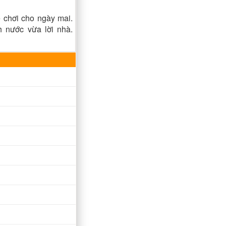
 chơi cho ngày mai.
 nước vừa lời nhà.