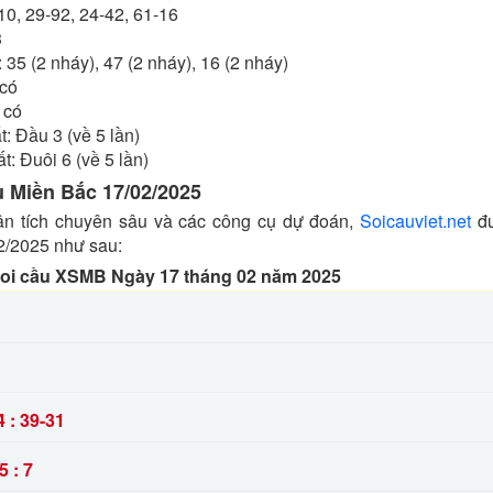
10, 29-92, 24-42, 61-16
3
 35 (2 nháy), 47 (2 nháy), 16 (2 nháy)
có
 có
: Đầu 3 (về 5 lần)
t: Đuôi 6 (về 5 lần)
 Miền Bắc 17/02/2025
n tích chuyên sâu và các công cụ dự đoán,
Soicauviet.net
đư
2/2025 như sau:
oi cầu XSMB Ngày 17 tháng 02 năm 2025
4 : 39-31
 5 : 7