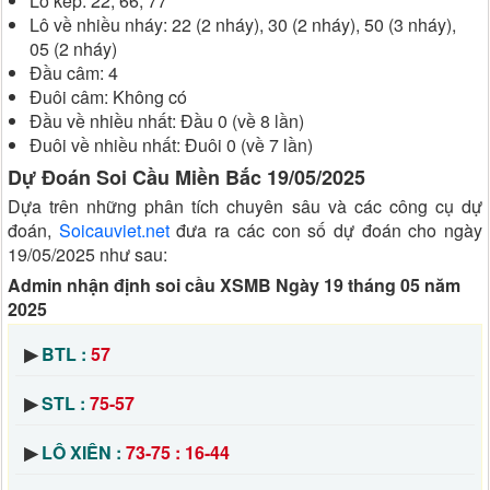
Lô kép: 22, 66, 77
Lô về nhiều nháy: 22 (2 nháy), 30 (2 nháy), 50 (3 nháy),
05 (2 nháy)
Đầu câm: 4
Đuôi câm: Không có
Đầu về nhiều nhất: Đầu 0 (về 8 lần)
Đuôi về nhiều nhất: Đuôi 0 (về 7 lần)
Dự Đoán Soi Cầu Miền Bắc 19/05/2025
Dựa trên những phân tích chuyên sâu và các công cụ dự
đoán,
Soicauviet.net
đưa ra các con số dự đoán cho ngày
19/05/2025 như sau:
Admin nhận định soi cầu XSMB Ngày 19 tháng 05 năm
2025
▶
BTL :
57
▶
STL :
75-57
▶
LÔ XIÊN :
73-75 : 16-44