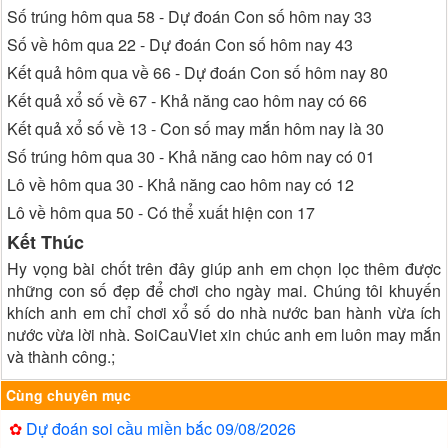
Số trúng hôm qua 58 - Dự đoán Con số hôm nay 33
Số về hôm qua 22 - Dự đoán Con số hôm nay 43
Kết quả hôm qua về 66 - Dự đoán Con số hôm nay 80
Kết quả xổ số về 67 - Khả năng cao hôm nay có 66
Kết quả xổ số về 13 - Con số may mắn hôm nay là 30
Số trúng hôm qua 30 - Khả năng cao hôm nay có 01
Lô về hôm qua 30 - Khả năng cao hôm nay có 12
Lô về hôm qua 50 - Có thể xuất hiện con 17
Kết Thúc
Hy vọng bài chốt trên đây giúp anh em chọn lọc thêm được
những con số đẹp để chơi cho ngày mai. Chúng tôi khuyến
khích anh em chỉ chơi xổ số do nhà nước ban hành vừa ích
nước vừa lời nhà. SoiCauViet xin chúc anh em luôn may mắn
và thành công.;
Cùng chuyên mục
✿
Dự đoán soi cầu miền bắc 09/08/2026