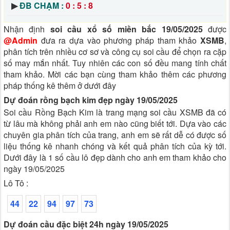
▶
ĐB CHẠM :
0 : 5 : 8
Nhận định
soi cầu xổ số miền bắc 19/05/2025
được
@Admin
đưa ra dựa vào phương pháp tham khảo
XSMB
,
phân tích trên nhiều cơ sơ và công cụ soi cầu để chọn ra cặp
số may mắn nhất. Tuy nhiên các con số đều mang tính chất
tham khảo. Mời các bạn cùng tham khảo thêm các phương
pháp thống kê thêm ở dưới đây
Dự đoán rồng bạch kim đẹp ngày 19/05/2025
Soi cầu Rồng Bạch Kim là trang mạng soi cầu XSMB đã có
từ lâu mà không phải anh em nào cũng biết tới. Dựa vào các
chuyên gia phân tích của trang, anh em sẽ rất dễ có được số
liệu thống kê nhanh chóng và kết quả phân tích của kỳ tới.
Dưới đây là 1 số cầu lô đẹp dành cho anh em tham khảo cho
ngày 19/05/2025
Lô Tô :
44
22
94
97
73
Dự đoán cầu đặc biệt 24h ngày 19/05/2025