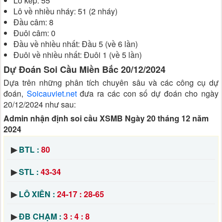
Lô kép: 55
Lô về nhiều nháy: 51 (2 nháy)
Đầu câm: 8
Đuôi câm: 0
Đầu về nhiều nhất: Đầu 5 (về 6 lần)
Đuôi về nhiều nhất: Đuôi 1 (về 5 lần)
Dự Đoán Soi Cầu Miền Bắc 20/12/2024
Dựa trên những phân tích chuyên sâu và các công cụ dự
đoán,
Soicauviet.net
đưa ra các con số dự đoán cho ngày
20/12/2024 như sau:
Admin nhận định soi cầu XSMB Ngày 20 tháng 12 năm
2024
▶
BTL :
80
▶
STL :
43-34
▶
LÔ XIÊN :
24-17 : 28-65
▶
ĐB CHẠM :
3 : 4 : 8