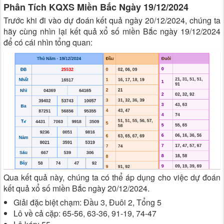
Phân Tích KQXS Miền Bắc Ngày 19/12/2024
Trước khi đi vào dự đoán kết quả ngày 20/12/2024, chúng ta
hãy cùng nhìn lại kết quả xổ số miền Bắc ngày 19/12/2024
để có cái nhìn tổng quan:
Qua kết quả này, chúng ta có thể áp dụng cho việc dự đoán
kết quả xổ số miền Bắc ngày 20/12/2024.
Giải đặc biệt chạm: Đầu 3, Đuôi 2, Tổng 5
Lô về cả cặp: 65-56, 63-36, 91-19, 74-47