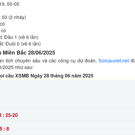
19, 50-05
1
 50 (2 nháy)
có
 có
: Đầu 1 (về 6 lần)
t: Đuôi 0 (về 6 lần)
 Miền Bắc 28/06/2025
n tích chuyên sâu và các công cụ dự đoán,
Soicauviet.net
đư
6/2025 như sau:
oi cầu XSMB Ngày 28 tháng 06 năm 2025
3 : 25-20
 5 : 8