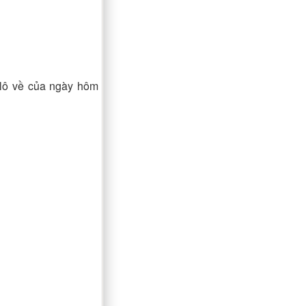
 lô về của ngày hôm