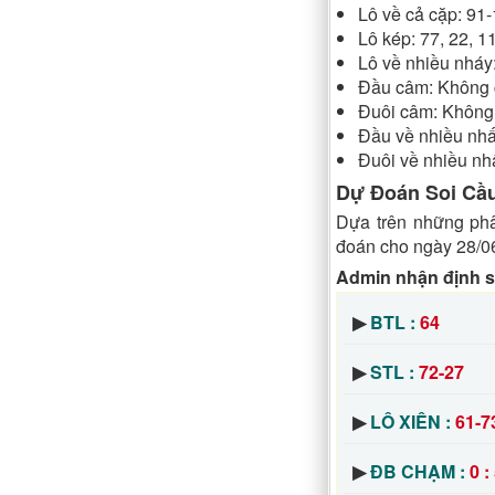
Lô về cả cặp: 91-
Lô kép: 77, 22, 1
Lô về nhiều nháy:
Đầu câm: Không 
Đuôi câm: Không
Đầu về nhiều nhất
Đuôi về nhiều nhấ
Dự Đoán Soi Cầu
Dựa trên những phâ
đoán cho ngày 28/0
Admin nhận định s
▶
BTL :
64
▶
STL :
72-27
▶
LÔ XIÊN :
61-7
▶
ĐB CHẠM :
0 :