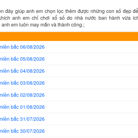
rên đây giúp anh em chọn lọc thêm được những con số đẹp để
khích anh em chỉ chơi xổ số do nhà nước ban hành vừa ích
c anh em luôn may mắn và thành công.;
miền bắc 06/08/2026
miền bắc 05/08/2026
miền bắc 04/08/2026
miền bắc 03/08/2026
miền bắc 02/08/2026
miền bắc 01/08/2026
miền bắc 31/07/2026
miền bắc 30/07/2026