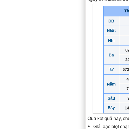
Qua kết quả này, ch
Giải đặc biệt chạ