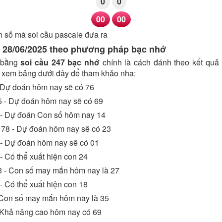
0
0
00
00
n số mà soi cầu pascale đưa ra
 28/06/2025 theo phương pháp bạc nhớ
 bằng
soi cầu 247 bạc nhớ
chính là cách đánh theo kết quả
g xem bảng dưới đây để tham khảo nha:
 Dự đoán hôm nay sẽ có 76
5 - Dự đoán hôm nay sẽ có 69
1 - Dự đoán Con số hôm nay 14
 78 - Dự đoán hôm nay sẽ có 23
 - Dự đoán hôm nay sẽ có 01
- Có thể xuất hiện con 24
3 - Con số may mắn hôm nay là 27
- Có thể xuất hiện con 18
 Con số may mắn hôm nay là 35
 Khả năng cao hôm nay có 69