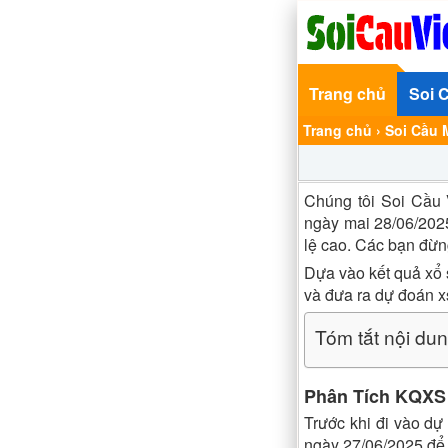
Trang chủ
Soi 
Trang chủ
›
Soi Cầu
Chúng tôi Soi Cầu 
ngày mai 28/06/202
lệ cao. Các bạn đừn
Dựa vào kết quả xổ 
và đưa ra dự đoán 
Tóm tắt nội du
Phân Tích KQXS 
Trước khi đi vào dự
ngày 27/06/2025 để 