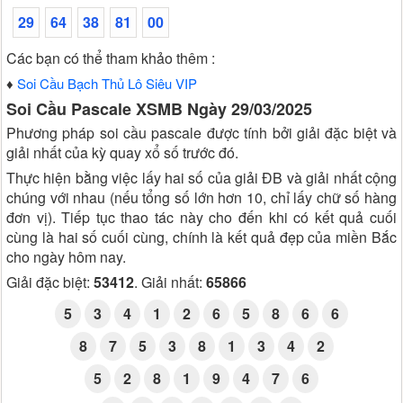
29
64
38
81
00
Các bạn có thể tham khảo thêm :
♦
Soi Cầu Bạch Thủ Lô Siêu VIP
Soi Cầu Pascale XSMB Ngày 29/03/2025
Phương pháp soi cầu pascale được tính bởi giải đặc biệt và
giải nhất của kỳ quay xổ số trước đó.
Thực hiện bằng việc lấy hai số của giải ĐB và giải nhất cộng
chúng với nhau (nếu tổng số lớn hơn 10, chỉ lấy chữ số hàng
đơn vị). Tiếp tục thao tác này cho đến khi có kết quả cuối
cùng là hai số cuối cùng, chính là kết quả đẹp của miền Bắc
cho ngày hôm nay.
Giải đặc biệt:
53412
. Giải nhất:
65866
5
3
4
1
2
6
5
8
6
6
8
7
5
3
8
1
3
4
2
5
2
8
1
9
4
7
6