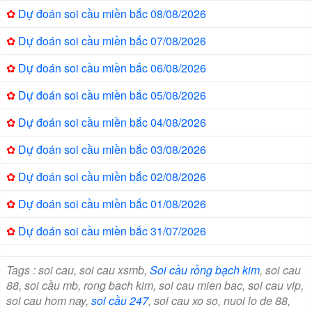
✿
Dự đoán soi cầu miền bắc 08/08/2026
✿
Dự đoán soi cầu miền bắc 07/08/2026
✿
Dự đoán soi cầu miền bắc 06/08/2026
✿
Dự đoán soi cầu miền bắc 05/08/2026
✿
Dự đoán soi cầu miền bắc 04/08/2026
✿
Dự đoán soi cầu miền bắc 03/08/2026
✿
Dự đoán soi cầu miền bắc 02/08/2026
✿
Dự đoán soi cầu miền bắc 01/08/2026
✿
Dự đoán soi cầu miền bắc 31/07/2026
Tags : soi cau, soi cau xsmb,
Soi cầu rồng bạch kim
, soi cau
88, soi cầu mb, rong bach kim, soi cau mien bac, soi cau vip,
soi cau hom nay,
soi cầu 247
, soi cau xo so, nuoi lo de 88,