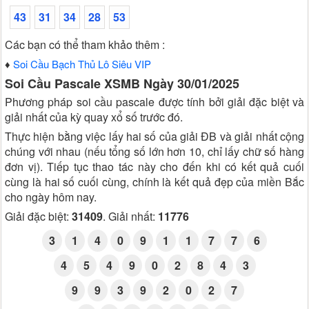
43
31
34
28
53
Các bạn có thể tham khảo thêm :
♦
Soi Cầu Bạch Thủ Lô Siêu VIP
Soi Cầu Pascale XSMB Ngày 30/01/2025
Phương pháp soi cầu pascale được tính bởi giải đặc biệt và
giải nhất của kỳ quay xổ số trước đó.
Thực hiện bằng việc lấy hai số của giải ĐB và giải nhất cộng
chúng với nhau (nếu tổng số lớn hơn 10, chỉ lấy chữ số hàng
đơn vị). Tiếp tục thao tác này cho đến khi có kết quả cuối
cùng là hai số cuối cùng, chính là kết quả đẹp của miền Bắc
cho ngày hôm nay.
Giải đặc biệt:
31409
. Giải nhất:
11776
3
1
4
0
9
1
1
7
7
6
4
5
4
9
0
2
8
4
3
9
9
3
9
2
0
2
7