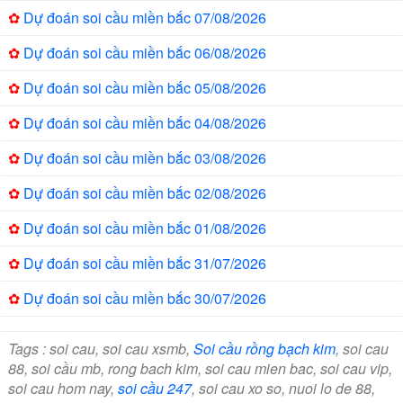
✿
Dự đoán soi cầu miền bắc 07/08/2026
✿
Dự đoán soi cầu miền bắc 06/08/2026
✿
Dự đoán soi cầu miền bắc 05/08/2026
✿
Dự đoán soi cầu miền bắc 04/08/2026
✿
Dự đoán soi cầu miền bắc 03/08/2026
✿
Dự đoán soi cầu miền bắc 02/08/2026
✿
Dự đoán soi cầu miền bắc 01/08/2026
✿
Dự đoán soi cầu miền bắc 31/07/2026
✿
Dự đoán soi cầu miền bắc 30/07/2026
Tags : soi cau, soi cau xsmb,
Soi cầu rồng bạch kim
, soi cau
88, soi cầu mb, rong bach kim, soi cau mien bac, soi cau vip,
soi cau hom nay,
soi cầu 247
, soi cau xo so, nuoi lo de 88,