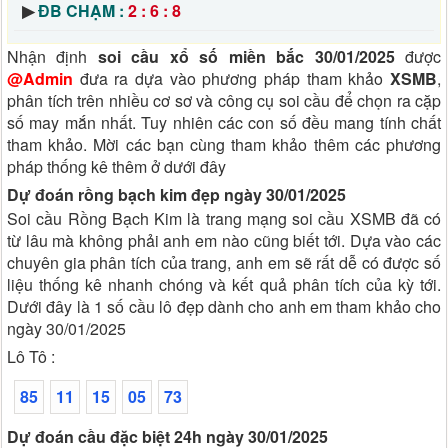
▶
ĐB CHẠM :
2 : 6 : 8
Nhận định
soi cầu xổ số miền bắc 30/01/2025
được
@Admin
đưa ra dựa vào phương pháp tham khảo
XSMB
,
phân tích trên nhiều cơ sơ và công cụ soi cầu để chọn ra cặp
số may mắn nhất. Tuy nhiên các con số đều mang tính chất
tham khảo. Mời các bạn cùng tham khảo thêm các phương
pháp thống kê thêm ở dưới đây
Dự đoán rồng bạch kim đẹp ngày 30/01/2025
Soi cầu Rồng Bạch Kim là trang mạng soi cầu XSMB đã có
từ lâu mà không phải anh em nào cũng biết tới. Dựa vào các
chuyên gia phân tích của trang, anh em sẽ rất dễ có được số
liệu thống kê nhanh chóng và kết quả phân tích của kỳ tới.
Dưới đây là 1 số cầu lô đẹp dành cho anh em tham khảo cho
ngày 30/01/2025
Lô Tô :
85
11
15
05
73
Dự đoán cầu đặc biệt 24h ngày 30/01/2025