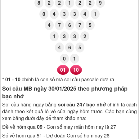
8
2
2
1
2
2
9
0
4
3
3
4
1
4
7
6
7
5
1
3
3
2
4
6
5
0
1
01
10
* 01 - 10
chính là con số mà soi cầu pascale đưa ra
Soi cầu MB ngày 30/01/2025 theo phương pháp
bạc nhớ
Soi cầu hàng ngày bằng
soi cầu 247 bạc nhớ
chính là cách
đánh theo kết quả lô về của ngày hôm trước. Các bạn cùng
xem bảng dưới đây để tham khảo nha:
Đề về hôm qua
09
- Con số may mắn hôm nay là 27
Số về hôm qua 51 - Dự đoán Con số hôm nay 26