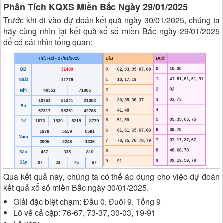
Phân Tích KQXS Miền Bắc Ngày 29/01/2025
Trước khi đi vào dự đoán kết quả ngày 30/01/2025, chúng ta
hãy cùng nhìn lại kết quả xổ số miền Bắc ngày 29/01/2025
để có cái nhìn tổng quan:
Qua kết quả này, chúng ta có thể áp dụng cho việc dự đoán
kết quả xổ số miền Bắc ngày 30/01/2025.
Giải đặc biệt chạm: Đầu 0, Đuôi 9, Tổng 9
Lô về cả cặp: 76-67, 73-37, 30-03, 19-91