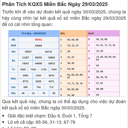
Phân Tích KQXS Miền Bắc Ngày 29/03/2025
Trước khi đi vào dự đoán kết quả ngày 30/03/2025, chúng ta
hãy cùng nhìn lại kết quả xổ số miền Bắc ngày 29/03/2025
để có cái nhìn tổng quan:
Qua kết quả này, chúng ta có thể áp dụng cho việc dự đoán
kết quả xổ số miền Bắc ngày 30/03/2025.
Giải đặc biệt chạm: Đầu 6, Đuôi 1, Tổng 7
Lô về cả cặp: 65-56, 31-13, 67-76