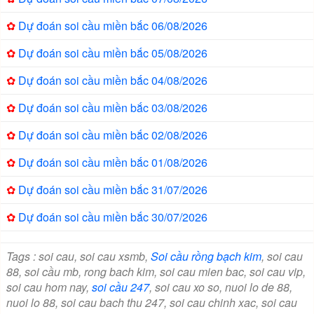
✿
Dự đoán soi cầu miền bắc 06/08/2026
✿
Dự đoán soi cầu miền bắc 05/08/2026
✿
Dự đoán soi cầu miền bắc 04/08/2026
✿
Dự đoán soi cầu miền bắc 03/08/2026
✿
Dự đoán soi cầu miền bắc 02/08/2026
✿
Dự đoán soi cầu miền bắc 01/08/2026
✿
Dự đoán soi cầu miền bắc 31/07/2026
✿
Dự đoán soi cầu miền bắc 30/07/2026
Tags : soi cau, soi cau xsmb,
Soi cầu rồng bạch kim
, soi cau
88, soi cầu mb, rong bach kim, soi cau mien bac, soi cau vip,
soi cau hom nay,
soi cầu 247
, soi cau xo so, nuoi lo de 88,
nuoi lo 88, soi cau bach thu 247, soi cau chinh xac, soi cau