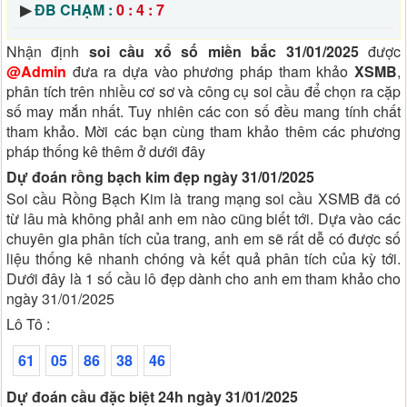
▶
ĐB CHẠM :
0 : 4 : 7
Nhận định
soi cầu xổ số miền bắc 31/01/2025
được
@Admin
đưa ra dựa vào phương pháp tham khảo
XSMB
,
phân tích trên nhiều cơ sơ và công cụ soi cầu để chọn ra cặp
số may mắn nhất. Tuy nhiên các con số đều mang tính chất
tham khảo. Mời các bạn cùng tham khảo thêm các phương
pháp thống kê thêm ở dưới đây
Dự đoán rồng bạch kim đẹp ngày 31/01/2025
Soi cầu Rồng Bạch Kim là trang mạng soi cầu XSMB đã có
từ lâu mà không phải anh em nào cũng biết tới. Dựa vào các
chuyên gia phân tích của trang, anh em sẽ rất dễ có được số
liệu thống kê nhanh chóng và kết quả phân tích của kỳ tới.
Dưới đây là 1 số cầu lô đẹp dành cho anh em tham khảo cho
ngày 31/01/2025
Lô Tô :
61
05
86
38
46
Dự đoán cầu đặc biệt 24h ngày 31/01/2025