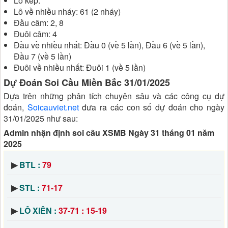
Lô kép:
Lô về nhiều nháy: 61 (2 nháy)
Đầu câm: 2, 8
Đuôi câm: 4
Đầu về nhiều nhất: Đầu 0 (về 5 lần), Đầu 6 (về 5 lần),
Đầu 7 (về 5 lần)
Đuôi về nhiều nhất: Đuôi 1 (về 5 lần)
Dự Đoán Soi Cầu Miền Bắc 31/01/2025
Dựa trên những phân tích chuyên sâu và các công cụ dự
đoán,
Soicauviet.net
đưa ra các con số dự đoán cho ngày
31/01/2025 như sau:
Admin nhận định soi cầu XSMB Ngày 31 tháng 01 năm
2025
▶
BTL :
79
▶
STL :
71-17
▶
LÔ XIÊN :
37-71 : 15-19