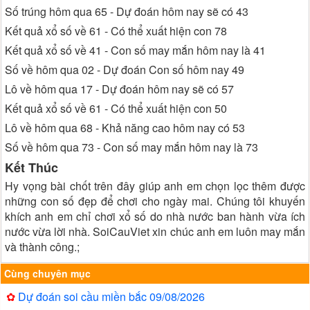
Số trúng hôm qua 65 - Dự đoán hôm nay sẽ có 43
Kết quả xổ số về 61 - Có thể xuất hiện con 78
Kết quả xổ số về 41 - Con số may mắn hôm nay là 41
Số về hôm qua 02 - Dự đoán Con số hôm nay 49
Lô về hôm qua 17 - Dự đoán hôm nay sẽ có 57
Kết quả xổ số về 61 - Có thể xuất hiện con 50
Lô về hôm qua 68 - Khả năng cao hôm nay có 53
Số về hôm qua 73 - Con số may mắn hôm nay là 73
Kết Thúc
Hy vọng bài chốt trên đây giúp anh em chọn lọc thêm được
những con số đẹp để chơi cho ngày mai. Chúng tôi khuyến
khích anh em chỉ chơi xổ số do nhà nước ban hành vừa ích
nước vừa lời nhà. SoiCauViet xin chúc anh em luôn may mắn
và thành công.;
Cùng chuyên mục
✿
Dự đoán soi cầu miền bắc 09/08/2026