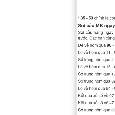
* 35 - 53
chính là co
Soi cầu MB ngày
Soi cầu hàng ngày
trước. Các bạn cùn
Đề về hôm qua
96
-
Lô về hôm qua 11 -
Số trúng hôm qua 4
Lô về hôm qua 16 - 
Số trúng hôm qua 17
Số trúng hôm qua 0
Lô về hôm qua 54 - 
Kết quả xổ số về 0
Kết quả xổ số về 47
Số trúng hôm qua 30