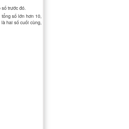
 số trước đó.
 tổng số lớn hơn 10,
 là hai số cuối cùng,