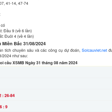
07, 41-14, 47-74
:
 có
: Đầu 9 (về 6 lần)
t: Đuôi 4 (về 4 lần)
 Miền Bắc 31/08/2024
n tích chuyên sâu và các công cụ dự đoán,
Soicauviet.net
đư
8/2024 như sau:
oi cầu XSMB Ngày 31 tháng 08 năm 2024
2 : 26-84
 6 : 9