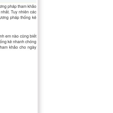
ơng pháp tham khảo
 nhất. Tuy nhiên các
hương pháp thống kê
nh em nào cũng biết
thống kê nhanh chóng
 tham khảo cho ngày