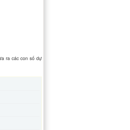
a ra các con số dự