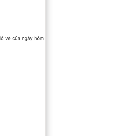
 lô về của ngày hôm