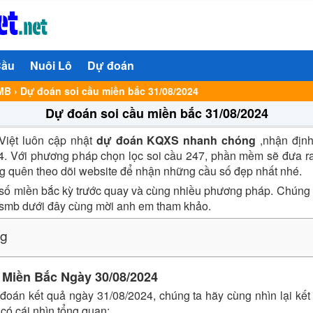
Cầu
Nuôi Lô
Dự đoán
 MB
›
Dự đoán soi cầu miền bắc 31/08/2024
Dự đoán soi cầu miền bắc 31/08/2024
Việt luôn cập nhật
dự đoán KQXS nhanh chóng
,nhận định
4. Với phương pháp chọn lọc
soi cầu 247
, phần mềm sẽ đưa ra
g quên theo dõi website để nhận những cầu số đẹp nhất nhé.
số miền bắc kỳ trước quay và cùng nhiều phương pháp. Chúng 
xsmb dưới đây cùng mời anh em tham khảo.
ng
Miền Bắc Ngày 30/08/2024
 đoán kết quả ngày 31/08/2024, chúng ta hãy cùng nhìn lại kế
có cái nhìn tổng quan: