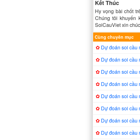
Kết Thúc
Hy vọng bài chốt t
Chúng tôi khuyến 
SoiCauViet xin chú
Cùng chuyên mục
✿
Dự đoán soi cầu 
✿
Dự đoán soi cầu 
✿
Dự đoán soi cầu 
✿
Dự đoán soi cầu 
✿
Dự đoán soi cầu 
✿
Dự đoán soi cầu 
✿
Dự đoán soi cầu 
✿
Dự đoán soi cầu 