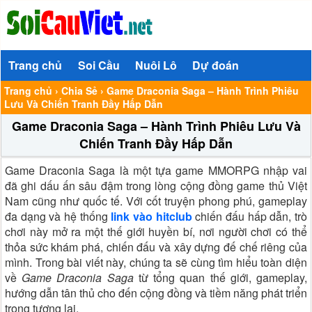
Trang chủ
Soi Cầu
Nuôi Lô
Dự đoán
Trang chủ
›
Chia Sẻ
›
Game Draconia Saga – Hành Trình Phiêu
Lưu Và Chiến Tranh Đầy Hấp Dẫn
Game Draconia Saga – Hành Trình Phiêu Lưu Và
Chiến Tranh Đầy Hấp Dẫn
Game Draconia Saga là một tựa game MMORPG nhập vai
đã ghi dấu ấn sâu đậm trong lòng cộng đồng game thủ Việt
Nam cũng như quốc tế. Với cốt truyện phong phú, gameplay
đa dạng và hệ thống
link vào hitclub
chiến đấu hấp dẫn, trò
chơi này mở ra một thế giới huyền bí, nơi người chơi có thể
thỏa sức khám phá, chiến đấu và xây dựng đế chế riêng của
mình. Trong bài viết này, chúng ta sẽ cùng tìm hiểu toàn diện
về
Game Draconia Saga
từ tổng quan thế giới, gameplay,
hướng dẫn tân thủ cho đến cộng đồng và tiềm năng phát triển
trong tương lai.