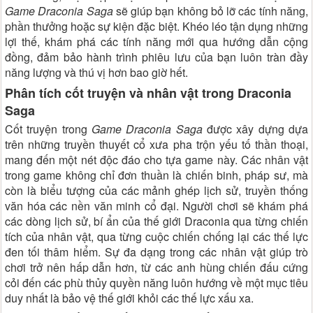
Game Draconia Saga
sẽ giúp bạn không bỏ lỡ các tính năng,
phần thưởng hoặc sự kiện đặc biệt. Khéo léo tận dụng những
lợi thế, khám phá các tính năng mới qua hướng dẫn cộng
đồng, đảm bảo hành trình phiêu lưu của bạn luôn tràn đầy
năng lượng và thú vị hơn bao giờ hết.
Phân tích cốt truyện và nhân vật trong Draconia
Saga
Cốt truyện trong
Game Draconia Saga
được xây dựng dựa
trên những truyền thuyết cổ xưa pha trộn yếu tố thần thoại,
mang đến một nét độc đáo cho tựa game này. Các nhân vật
trong game không chỉ đơn thuần là chiến binh, pháp sư, mà
còn là biểu tượng của các mảnh ghép lịch sử, truyền thống
văn hóa các nền văn minh cổ đại. Người chơi sẽ khám phá
các dòng lịch sử, bí ẩn của thế giới Draconia qua từng chiến
tích của nhân vật, qua từng cuộc chiến chống lại các thế lực
đen tối thâm hiểm. Sự đa dạng trong các nhân vật giúp trò
chơi trở nên hấp dẫn hơn, từ các anh hùng chiến đấu cứng
cỏi đến các phù thủy quyền năng luôn hướng về một mục tiêu
duy nhất là bảo vệ thế giới khỏi các thế lực xấu xa.