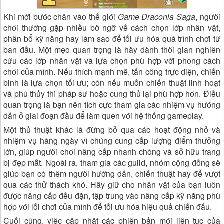
Khi mới bước chân vào thế giới
Game Draconia Saga
, người
chơi thường gặp nhiều bỡ ngỡ về cách chọn lớp nhân vật,
phân bổ kỹ năng hay làm sao để tối ưu hóa quá trình chơi từ
ban đầu. Một mẹo quan trọng là hãy dành thời gian nghiên
cứu các lớp nhân vật và lựa chọn phù hợp với phong cách
chơi của mình. Nếu thích mạnh mẽ, tấn công trực diện, chiến
binh là lựa chọn tối ưu; còn nếu muốn chiến thuật linh hoạt
và phù thủy thì pháp sư hoặc cung thủ lại phù hợp hơn. Điều
quan trọng là bạn nên tích cực tham gia các nhiệm vụ hướng
dẫn ở giai đoạn đầu để làm quen với hệ thống gameplay.
Một thủ thuật khác là đừng bỏ qua các hoạt động nhỏ và
nhiệm vụ hàng ngày vì chúng cung cấp lượng điểm thưởng
lớn, giúp người chơi nâng cấp nhanh chóng và sở hữu trang
bị đẹp mắt. Ngoài ra, tham gia các guild, nhóm cộng đồng sẽ
giúp bạn có thêm người hướng dẫn, chiến thuật hay để vượt
qua các thử thách khó. Hãy giữ cho nhân vật của bạn luôn
được nâng cấp đều đặn, tập trung vào nâng cấp kỹ năng phù
hợp với lối chơi của mình để tối ưu hóa hiệu quả chiến đấu.
Cuối cùng, việc cập nhật các phiên bản mới liên tục của