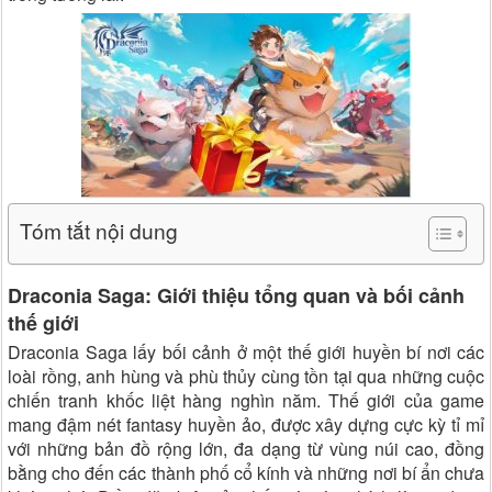
Tóm tắt nội dung
Draconia Saga: Giới thiệu tổng quan và bối cảnh
thế giới
Draconia Saga lấy bối cảnh ở một thế giới huyền bí nơi các
loài rồng, anh hùng và phù thủy cùng tồn tại qua những cuộc
chiến tranh khốc liệt hàng nghìn năm. Thế giới của game
mang đậm nét fantasy huyền ảo, được xây dựng cực kỳ tỉ mỉ
với những bản đồ rộng lớn, đa dạng từ vùng núi cao, đồng
bằng cho đến các thành phố cổ kính và những nơi bí ẩn chưa