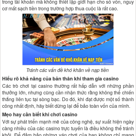
trong tài khoản mà không thiết lập giới hạn cho số vốn, nguy
cơ mất sạch tiền trong trường hợp thua cuộc là rất cao.
Tránh các vấn đề khó khăn về nạp tiền
Hiểu rõ khả năng của bản thân khi tham gia casino
Các trò chơi tại casino thường rất hấp dẫn với những phần
thưởng lớn, nhưng cũng cần nhận thức rằng không thể chiến
thắng liên tục tại sòng bạc. Do đó, khi đạt được một số thành
công nhất định, hãy biết dừng lại để bảo toàn vốn của mình.
Mẹo hay cần biết khi chơi casino
Với sự phát triển mạnh mẽ của công nghệ, sự xuất hiện ngày
càng nhiều của các casino trực tuyến là điều không thể tránh
khỏi. Để đảm bảo những ván chơi của bạn không chỉ mang