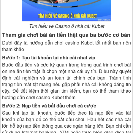
Tìm hiểu về Casino ở nhà cái Kubet
Tham gia chơi bài ăn tiền thật qua ba bước cơ bản
Dưới đây là hướng dẫn chơi casino Kubet tốt nhất bạn nên
tham khảo
Bước 1: Tạo tài khoản tại nhà cái nhat vip
Bước đầu tiên và cực kỳ quan trọng trong quá trình chơi bài
online ăn tiền thật là chọn một nhà cái uy tín. Điều này quyết
định trải nghiệm và an toàn tài chính của bạn. Tránh tình
trạng tiền mất tật mang nếu gặp phải nhà cái không đáng tin
cậy. Để tiết kiệm thời gian tìm kiếm, bạn có thể tham khảo
hướng dẫn chơi casino Kubet thêm.
Bước 2: Nạp tiền và bắt đầu chơi cá cược
Sau khi tạo tài khoản, bước tiếp theo là nạp tiền vào tài
khoản của bạn để có thể bắt đầu chơi. Hầu hết các nhà cái
lớn hỗ trợ nạp tiền thông qua các ngân hàng lớn. Bạn chỉ cần
sử dụng Internet banking, ATM hoặc thực hiện giao dịch tại