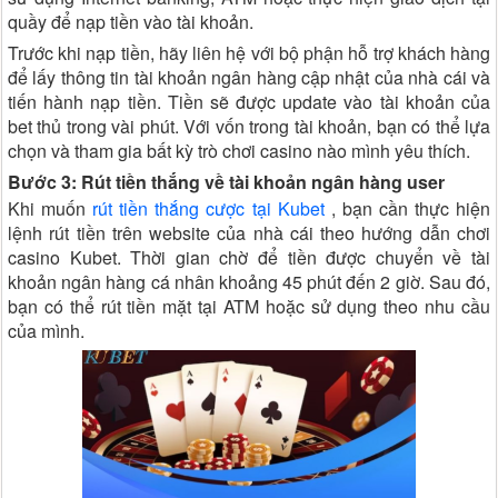
quầy để nạp tiền vào tài khoản.
Trước khi nạp tiền, hãy liên hệ với bộ phận hỗ trợ khách hàng
để lấy thông tin tài khoản ngân hàng cập nhật của nhà cái và
tiến hành nạp tiền. Tiền sẽ được update vào tài khoản của
bet thủ trong vài phút. Với vốn trong tài khoản, bạn có thể lựa
chọn và tham gia bất kỳ trò chơi casino nào mình yêu thích.
Bước 3: Rút tiền thắng về tài khoản ngân hàng user
Khi muốn
rút tiền thắng cược tại Kubet
, bạn cần thực hiện
lệnh rút tiền trên website của nhà cái theo hướng dẫn chơi
casino Kubet. Thời gian chờ để tiền được chuyển về tài
khoản ngân hàng cá nhân khoảng 45 phút đến 2 giờ. Sau đó,
bạn có thể rút tiền mặt tại ATM hoặc sử dụng theo nhu cầu
của mình.