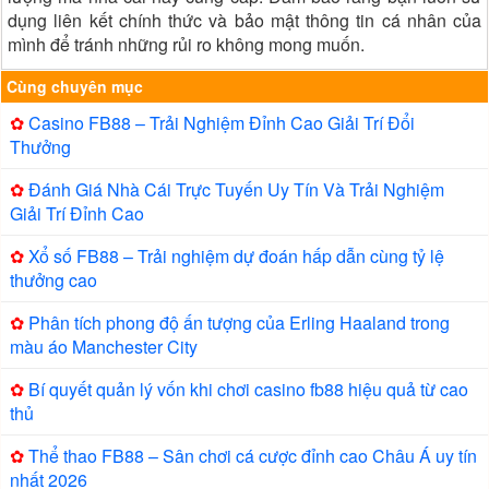
dụng liên kết chính thức và bảo mật thông tin cá nhân của
mình để tránh những rủi ro không mong muốn.
Cùng chuyên mục
✿
Casino FB88 – Trải Nghiệm Đỉnh Cao Giải Trí Đổi
Thưởng
✿
Đánh Giá Nhà Cái Trực Tuyến Uy Tín Và Trải Nghiệm
Giải Trí Đỉnh Cao
✿
Xổ số FB88 – Trải nghiệm dự đoán hấp dẫn cùng tỷ lệ
thưởng cao
✿
Phân tích phong độ ấn tượng của Erling Haaland trong
màu áo Manchester City
✿
Bí quyết quản lý vốn khi chơi casino fb88 hiệu quả từ cao
thủ
✿
Thể thao FB88 – Sân chơi cá cược đỉnh cao Châu Á uy tín
nhất 2026