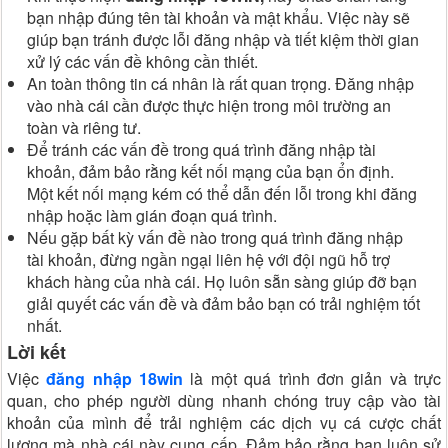
bạn nhập đúng tên tài khoản và mật khẩu. Việc này sẽ
giúp bạn tránh được lỗi đăng nhập và tiết kiệm thời gian
xử lý các vấn đề không cần thiết.
An toàn thông tin cá nhân là rất quan trọng. Đăng nhập
vào nhà cái cần được thực hiện trong môi trường an
toàn và riêng tư.
Để tránh các vấn đề trong quá trình đăng nhập tài
khoản, đảm bảo rằng kết nối mạng của bạn ổn định.
Một kết nối mạng kém có thể dẫn đến lỗi trong khi đăng
nhập hoặc làm gián đoạn quá trình.
Nếu gặp bất kỳ vấn đề nào trong quá trình đăng nhập
tài khoản, đừng ngần ngại liên hệ với đội ngũ hỗ trợ
khách hàng của nhà cái. Họ luôn sẵn sàng giúp đỡ bạn
giải quyết các vấn đề và đảm bảo bạn có trải nghiệm tốt
nhất.
Lời kết
Việc
đăng nhập 18win
là một quá trình đơn giản và trực
quan, cho phép người dùng nhanh chóng truy cập vào tài
khoản của mình để trải nghiệm các dịch vụ cá cược chất
lượng mà nhà cái này cung cấp. Đảm bảo rằng bạn luôn sử