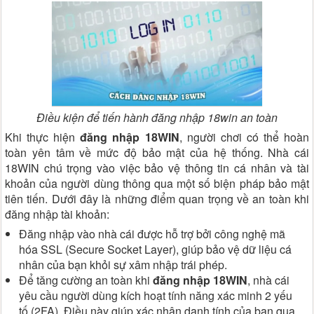
Điều kiện để tiến hành đăng nhập 18win an toàn
Khi thực hiện
đăng nhập 18WIN
, người chơi có thể hoàn
toàn yên tâm về mức độ bảo mật của hệ thống. Nhà cái
18WIN chú trọng vào việc bảo vệ thông tin cá nhân và tài
khoản của người dùng thông qua một số biện pháp bảo mật
tiên tiến. Dưới đây là những điểm quan trọng về an toàn khi
đăng nhập tài khoản:
Đăng nhập vào nhà cái được hỗ trợ bởi công nghệ mã
hóa SSL (Secure Socket Layer), giúp bảo vệ dữ liệu cá
nhân của bạn khỏi sự xâm nhập trái phép.
Để tăng cường an toàn khi
đăng nhập 18WIN
, nhà cái
yêu cầu người dùng kích hoạt tính năng xác minh 2 yếu
tố (2FA). Điều này giúp xác nhận danh tính của bạn qua