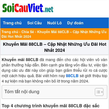
Trang chủ
Soi Cầu
Nuôi Lô
Dự đoán
Trang chủ
›
Chia Sẻ
›
Khuyến Mãi 88CLB – Cập Nhật Những Ưu
Đãi Hot Nhất 2024
Khuyến Mãi 88CLB – Cập Nhật Những Ưu Đãi Hot
Nhất 2024
Khuyến mãi 88CLB
đã mang đến cho các hội viên vô vàn
phần thưởng hấp dẫn. Bên cạnh gia tăng vốn đầu tư, việc tận
dụng các ưu đãi này còn giúp bạn giảm thiểu rủi ro cá cược
một cách hiệu quả. Bài viết hôm nay
88CLB
sẽ giới thiệu top
4 sự kiện mà bạn không nên bỏ lỡ trong năm 2024.
Tóm tắt nội dung
Top 4 chương trình khuyến mãi 88CLB đặc sắc