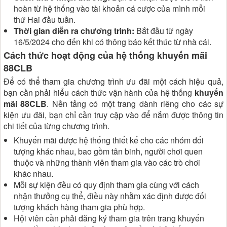
hoàn từ hệ thống vào tài khoản cá cược của mình mỗi
thứ Hai đầu tuần.
Thời gian diễn ra chương trình:
Bắt đầu từ ngày
16/5/2024 cho đến khi có thông báo kết thúc từ nhà cái.
Cách thức hoạt động của hệ thống khuyến mãi
88CLB
Để có thể tham gia chương trình ưu đãi một cách hiệu quả,
bạn cần phải hiểu cách thức vận hành của hệ thống
khuyến
mãi 88CLB
. Nền tảng có một trang dành riêng cho các sự
kiện ưu đãi, bạn chỉ cần truy cập vào để nắm được thông tin
chi tiết của từng chương trình.
Khuyến mãi được hệ thống thiết kế cho các nhóm đối
tượng khác nhau, bao gồm tân binh, người chơi quen
thuộc và những thành viên tham gia vào các trò chơi
khác nhau.
Mỗi sự kiện đều có quy định tham gia cùng với cách
nhận thưởng cụ thể, điều này nhằm xác định được đối
tượng khách hàng tham gia phù hợp.
Hội viên cần phải đăng ký tham gia trên trang khuyến