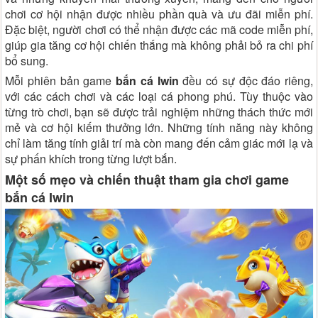
chơi cơ hội nhận được nhiều phần quà và ưu đãi miễn phí.
Đặc biệt, người chơi có thể nhận được các mã code miễn phí,
giúp gia tăng cơ hội chiến thắng mà không phải bỏ ra chi phí
bổ sung.
Mỗi phiên bản game
bắn cá Iwin
đều có sự độc đáo riêng,
với các cách chơi và các loại cá phong phú. Tùy thuộc vào
từng trò chơi, bạn sẽ được trải nghiệm những thách thức mới
mẻ và cơ hội kiếm thưởng lớn. Những tính năng này không
chỉ làm tăng tính giải trí mà còn mang đến cảm giác mới lạ và
sự phấn khích trong từng lượt bắn.
Một số mẹo và chiến thuật tham gia chơi game
bắn cá Iwin