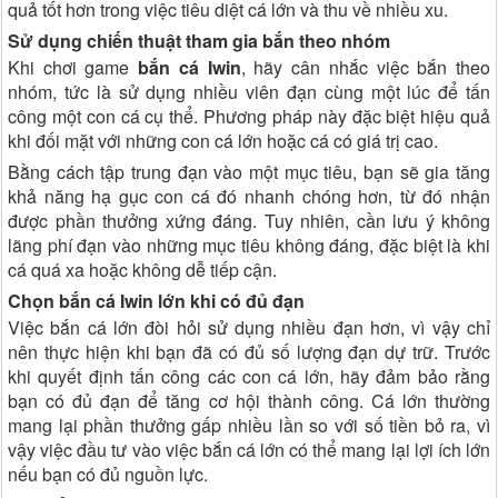
quả tốt hơn trong việc tiêu diệt cá lớn và thu về nhiều xu.
Sử dụng chiến thuật tham gia bắn theo nhóm
Khi chơi game
bắn cá Iwin
, hãy cân nhắc việc bắn theo
nhóm, tức là sử dụng nhiều viên đạn cùng một lúc để tấn
công một con cá cụ thể. Phương pháp này đặc biệt hiệu quả
khi đối mặt với những con cá lớn hoặc cá có giá trị cao.
Bằng cách tập trung đạn vào một mục tiêu, bạn sẽ gia tăng
khả năng hạ gục con cá đó nhanh chóng hơn, từ đó nhận
được phần thưởng xứng đáng. Tuy nhiên, cần lưu ý không
lãng phí đạn vào những mục tiêu không đáng, đặc biệt là khi
cá quá xa hoặc không dễ tiếp cận.
Chọn bắn cá Iwin lớn khi có đủ đạn
Việc bắn cá lớn đòi hỏi sử dụng nhiều đạn hơn, vì vậy chỉ
nên thực hiện khi bạn đã có đủ số lượng đạn dự trữ. Trước
khi quyết định tấn công các con cá lớn, hãy đảm bảo rằng
bạn có đủ đạn để tăng cơ hội thành công. Cá lớn thường
mang lại phần thưởng gấp nhiều lần so với số tiền bỏ ra, vì
vậy việc đầu tư vào việc bắn cá lớn có thể mang lại lợi ích lớn
nếu bạn có đủ nguồn lực.