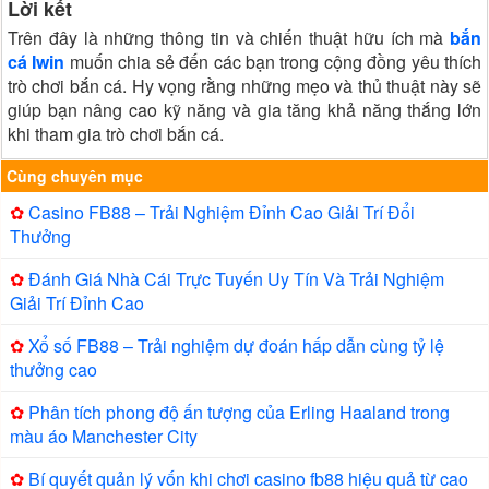
Lời kết
Trên đây là những thông tin và chiến thuật hữu ích mà
bắn
cá Iwin
muốn chia sẻ đến các bạn trong cộng đồng yêu thích
trò chơi bắn cá. Hy vọng rằng những mẹo và thủ thuật này sẽ
giúp bạn nâng cao kỹ năng và gia tăng khả năng thắng lớn
khi tham gia trò chơi bắn cá.
Cùng chuyên mục
✿
Casino FB88 – Trải Nghiệm Đỉnh Cao Giải Trí Đổi
Thưởng
✿
Đánh Giá Nhà Cái Trực Tuyến Uy Tín Và Trải Nghiệm
Giải Trí Đỉnh Cao
✿
Xổ số FB88 – Trải nghiệm dự đoán hấp dẫn cùng tỷ lệ
thưởng cao
✿
Phân tích phong độ ấn tượng của Erling Haaland trong
màu áo Manchester City
✿
Bí quyết quản lý vốn khi chơi casino fb88 hiệu quả từ cao