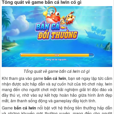
Tổng quát về game bắn cá Iwin có gì
Tổng quát về game bắn cá Iwin có gì
Khi tham gia vào game
bắn cá Iwin
, bạn sẽ ngay lập tức cảm
nhận được sức hấp dẫn và sự cuốn hút của trò chơi này. Iwin
mang đến cho người chơi một trải nghiệm giải trí độc đáo và
đầy thú vị, nhờ vào sự kết hợp hoàn hảo giữa hình ảnh đẹp
mắt, âm thanh sống động và gameplay đầy kịch tính.
Game
bắn cá Iwin
nổi bật với hệ thống tiền thưởng hấp dẫn
và những khuyến mãi thường xuyên, mang đến cho người