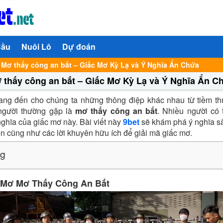
Cầu
Nuôi Lô
Dự đoán
›
Mơ thấy công an bắt – Giấc Mơ Kỳ Lạ và Ý Nghĩa Ẩn Chứa
 thấy công an bắt – Giấc Mơ Kỳ Lạ và Ý Nghĩa Ẩn C
ng đến cho chúng ta những thông điệp khác nhau từ tiềm th
người thường gặp là
mơ thấy công an bắt
. Nhiều người có
nghĩa của giấc mơ này. Bài viết này
9bet
sẽ khám phá ý nghĩa sâ
ện cũng như các lời khuyên hữu ích để giải mã giấc mơ.
ng
 Mơ Mơ Thấy Công An Bắt