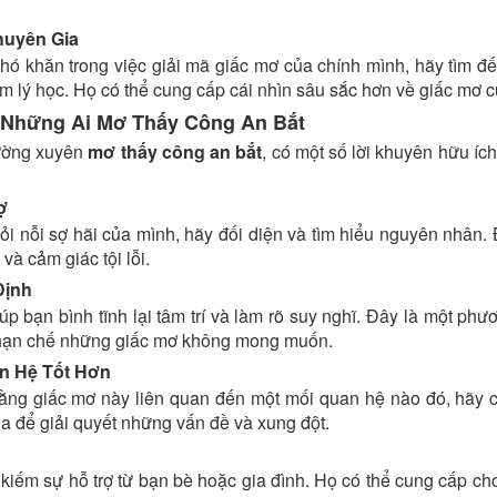
uyên Gia
ó khăn trong việc giải mã giấc mơ của chính mình, hãy tìm đ
m lý học. Họ có thể cung cấp cái nhìn sâu sắc hơn về giấc mơ c
 Những Ai Mơ Thấy Công An Bắt
hường xuyên
mơ thấy công an bắt
, có một số lời khuyên hữu íc
ợ
hỏi nỗi sợ hãi của mình, hãy đối diện và tìm hiểu nguyên nhân. 
và cảm giác tội lỗi.
Định
úp bạn bình tĩnh lại tâm trí và làm rõ suy nghĩ. Đây là một ph
ể hạn chế những giấc mơ không mong muốn.
n Hệ Tốt Hơn
ằng giấc mơ này liên quan đến một mối quan hệ nào đó, hãy cố
óa để giải quyết những vấn đề và xung đột.
kiếm sự hỗ trợ từ bạn bè hoặc gia đình. Họ có thể cung cấp cho