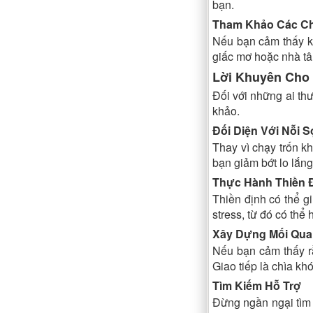
bạn.
Tham Khảo Các Ch
Nếu bạn cảm thấy kh
giấc mơ hoặc nhà tâ
Lời Khuyên Cho
Đối với những ai t
khảo.
Đối Diện Với Nỗi S
Thay vì chạy trốn k
bạn giảm bớt lo lắng 
Thực Hành Thiền 
Thiền định có thể gi
stress, từ đó có th
Xây Dựng Mối Qua
Nếu bạn cảm thấy r
Giao tiếp là chìa kh
Tìm Kiếm Hỗ Trợ
Đừng ngần ngại tìm 