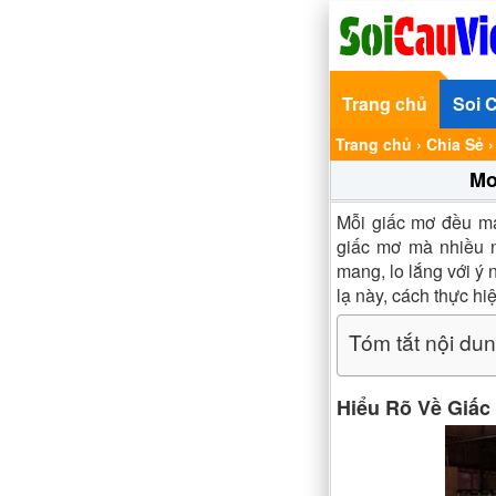
Trang chủ
Soi 
Trang chủ
›
Chia Sẻ
Mơ
Mỗi giấc mơ đều ma
giấc mơ mà nhiều 
mang, lo lắng với ý 
lạ này, cách thực hi
Tóm tắt nội du
Hiểu Rõ Về Giấc