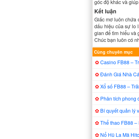
góc độ khác và giúp
Kết luận
Giấc mơ luôn chứa 
dấu hiệu của sự lo l
gian để tìm hiểu và 
Chúc bạn luôn có nh
Cùng chuyên mục
✿
Casino FB88 – Tr
✿
Đánh Giá Nhà Cái
✿
Xổ số FB88 – Trả
✿
Phân tích phong 
✿
Bí quyết quản lý 
✿
Thể thao FB88 – 
✿
Nổ Hũ La Mã Hit