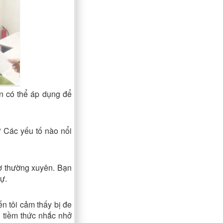
n có thể áp dụng để
? Các yếu tố nào nổi
mơ thường xuyên. Bạn
ự.
n tôi cảm thấy bị đe
h tiềm thức nhắc nhở