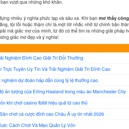
 bạn vượt qua những khó khăn.
đựng nhiều ý nghĩa phức tạp và sâu xa. Khi bạn
mơ thấy công
ắng, tội lỗi hoặc thậm chí là một lời nhắc nhở từ chính bản th
giải mã giấc mơ của mình, từ đó có thể tìm ra những giải pháp 
ững giấc mơ đẹp và ý nghĩa!
ải Nghiệm Đỉnh Cao Giải Trí Đổi Thưởng
 Trực Tuyến Uy Tín Và Trải Nghiệm Giải Trí Đỉnh Cao
i nghiệm dự đoán hấp dẫn cùng tỷ lệ thưởng cao
độ ấn tượng của Erling Haaland trong màu áo Manchester City
vốn khi chơi casino fb88 hiệu quả từ cao thủ
Sân chơi cá cược đỉnh cao Châu Á uy tín nhất 2026
club: Cách Chơi Và Mẹo Quản Lý Vốn