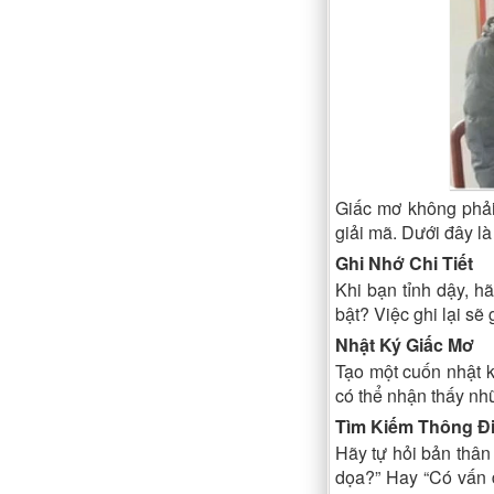
Giấc mơ không phải
giải mã. Dưới đây l
Ghi Nhớ Chi Tiết
Khi bạn tỉnh dậy, h
bật? Việc ghi lại sẽ
Nhật Ký Giấc Mơ
Tạo một cuốn nhật k
có thể nhận thấy nhữ
Tìm Kiếm Thông Đ
Hãy tự hỏi bản thân
dọa?” Hay “Có vấn đ