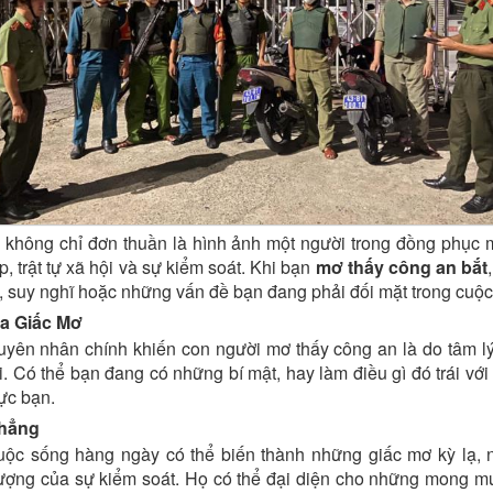
 không chỉ đơn thuần là hình ảnh một người trong đồng phục m
p, trật tự xã hội và sự kiểm soát. Khi bạn
mơ thấy công an bắt
lý, suy nghĩ hoặc những vấn đề bạn đang phải đối mặt trong cuộ
a Giấc Mơ
yên nhân chính khiến con người mơ thấy công an là do tâm lý
i. Có thể bạn đang có những bí mật, hay làm điều gì đó trái với 
ực bạn.
Thẳng
uộc sống hàng ngày có thể biến thành những giấc mơ kỳ lạ, 
ượng của sự kiểm soát. Họ có thể đại diện cho những mong mu