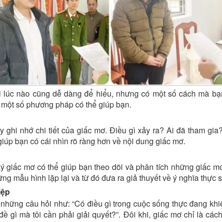
 lúc nào cũng dễ dàng để hiểu, nhưng có một số cách mà bạ
à một số phương pháp có thể giúp bạn.
ãy ghi nhớ chi tiết của giấc mơ. Điều gì xảy ra? Ai đã tham gia
 giúp bạn có cái nhìn rõ ràng hơn về nội dung giấc mơ.
ý giấc mơ có thể giúp bạn theo dõi và phân tích những giấc 
ng mẫu hình lặp lại và từ đó đưa ra giả thuyết về ý nghĩa thực s
iệp
 những câu hỏi như: “Có điều gì trong cuộc sống thực đang khiế
ề gì mà tôi cần phải giải quyết?”. Đôi khi, giấc mơ chỉ là các