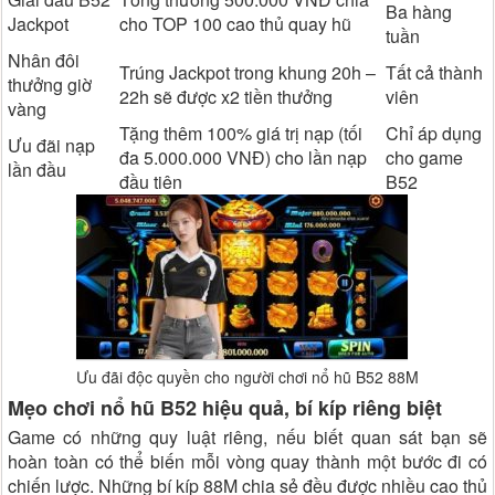
Ba hàng
Jackpot
cho TOP 100 cao thủ quay hũ
tuần
Nhân đôi
Trúng Jackpot trong khung 20h –
Tất cả thành
thưởng giờ
22h sẽ được x2 tiền thưởng
viên
vàng
Tặng thêm 100% giá trị nạp (tối
Chỉ áp dụng
Ưu đãi nạp
đa 5.000.000 VNĐ) cho lần nạp
cho game
lần đầu
đầu tiên
B52
Ưu đãi độc quyền cho người chơi nổ hũ B52 88M
Mẹo chơi nổ hũ B52 hiệu quả, bí kíp riêng biệt
Game có những quy luật riêng, nếu biết quan sát bạn sẽ
hoàn toàn có thể biến mỗi vòng quay thành một bước đi có
chiến lược. Những bí kíp 88M chia sẻ đều được nhiều cao thủ