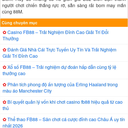
người chơi chiến thắng rực rỡ, sẵn sàng rải bom may mắn
cùng 88M.
Cùng chuyên mục
✿
Casino FB88 – Trải Nghiệm Đỉnh Cao Giải Trí Đổi
Thưởng
✿
Đánh Giá Nhà Cái Trực Tuyến Uy Tín Và Trải Nghiệm
Giải Trí Đỉnh Cao
✿
Xổ số FB88 – Trải nghiệm dự đoán hấp dẫn cùng tỷ lệ
thưởng cao
✿
Phân tích phong độ ấn tượng của Erling Haaland trong
màu áo Manchester City
✿
Bí quyết quản lý vốn khi chơi casino fb88 hiệu quả từ cao
thủ
✿
Thể thao FB88 – Sân chơi cá cược đỉnh cao Châu Á uy tín
nhất 2026