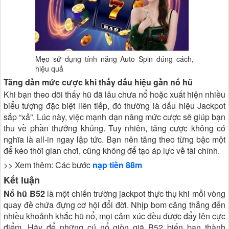
Mẹo sử dụng tính năng Auto Spin đúng cách,
hiệu quả
Tăng dần mức cược khi thấy dấu hiệu gần nổ hũ
Khi bạn theo dõi thấy hũ đã lâu chưa nổ hoặc xuất hiện nhiều
biểu tượng đặc biệt liên tiếp, đó thường là dấu hiệu Jackpot
sắp “xả”. Lúc này, việc mạnh dạn nâng mức cược sẽ giúp bạn
thu về phần thưởng khủng. Tuy nhiên, tăng cược không có
nghĩa là all-in ngay lập tức. Bạn nên tăng theo từng bậc một
để kéo thời gian chơi, cũng không để tạo áp lực về tài chính.
>> Xem thêm: Các bước
nạp tiền 88m
Kết luận
Nổ hũ B52
là một chiến trường jackpot thực thụ khi mỗi vòng
quay đề chứa đựng cơ hội đổi đời. Nhịp bom căng thẳng đến
nhiều khoảnh khắc hũ nổ, mọi cảm xúc đều được đẩy lên cực
điểm. Hãy để những cú nổ giòn giã B52 biến bạn thành