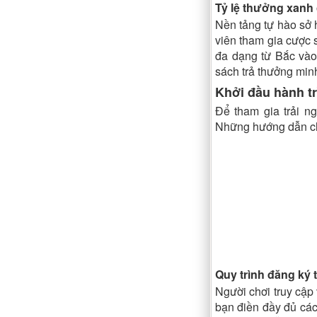
Tỷ lệ thưởng xanh 
Nền tảng tự hào sở h
viên tham gia cược 
đa dạng từ Bắc vào
sách trả thưởng min
Khởi đầu hành tr
Để tham gia trải n
Những hướng dẫn chi
Quy trình đăng ký 
Người chơi truy cập
bạn điền đầy đủ các