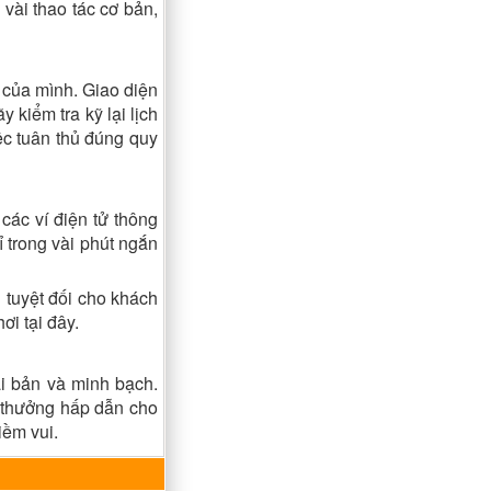
 vài thao tác cơ bản,
 của mình. Giao diện
 kiểm tra kỹ lại lịch
ệc tuân thủ đúng quy
 các ví điện tử thông
ỉ trong vài phút ngắn
 tuyệt đối cho khách
i tại đây.
i bản và minh bạch.
n thưởng hấp dẫn cho
iềm vui.