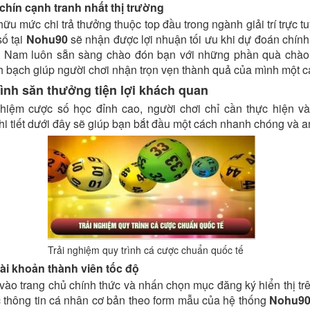
chín cạnh tranh nhất thị trường
ữu mức chi trả thưởng thuộc top đầu trong ngành giải trí trực 
số tại
Nohu90
sẽ nhận được lợi nhuận tối ưu khi dự đoán chín
 Nam luôn sẵn sàng chào đón bạn với những phần quà chào 
h bạch giúp người chơi nhận trọn vẹn thành quả của mình một 
ình săn thưởng tiện lợi khách quan
ghiệm cược số học đỉnh cao, người chơi chỉ cần thực hiện vài
 tiết dưới đây sẽ giúp bạn bắt đầu một cách nhanh chóng và an
Trải nghiệm quy trình cá cược chuẩn quốc tế
tài khoản thành viên tốc độ
 vào trang chủ chính thức và nhấn chọn mục đăng ký hiển thị tr
 thông tin cá nhân cơ bản theo form mẫu của hệ thống
Nohu9