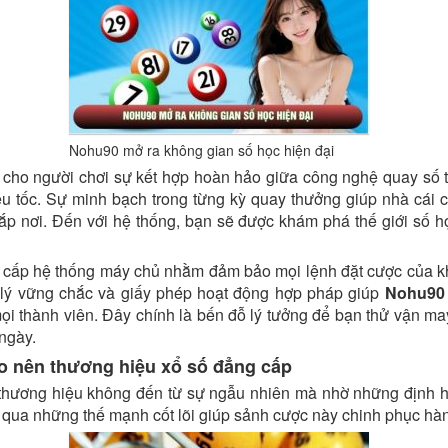
Nohu90 mở ra không gian số học hiện đại
cho người chơi sự kết hợp hoàn hảo giữa công nghệ quay số t
êu tốc. Sự minh bạch trong từng kỳ quay thưởng giúp nhà cái ch
ắp nơi. Đến với hệ thống, bạn sẽ được khám phá thế giới số h
ng cấp hệ thống máy chủ nhằm đảm bảo mọi lệnh đặt cược của 
lý vững chắc và giấy phép hoạt động hợp pháp giúp
Nohu90
ọi thành viên. Đây chính là bến đỗ lý tưởng để bạn thử vận m
ngày.
ạo nên thương hiệu xổ số đẳng cấp
thương hiệu không đến từ sự ngẫu nhiên mà nhờ những định h
qua những thế mạnh cốt lõi giúp sảnh cược này chinh phục hàn