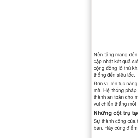
Nền tảng mang đến 
cập nhật kết quả si
cộng đồng lô thủ kh
thống đến siêu tốc.
Đơn vị liên tục nâ
mà. Hệ thống pháp 
thành an toàn cho m
vui chiến thắng mỗi 
Những cột trụ t
Sự thành công của 
bản. Hãy cùng điểm 