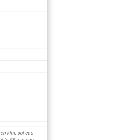
ach kim, soi cau
oi lo 88, soi cau